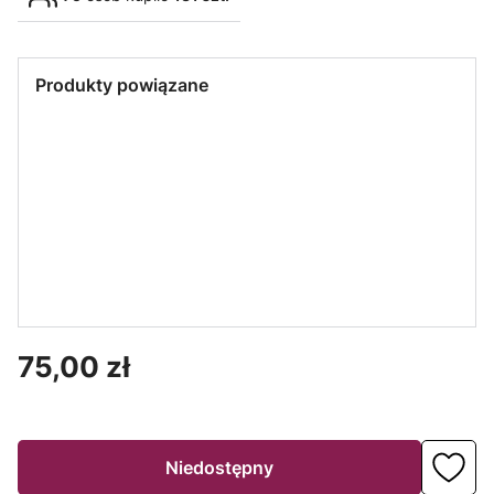
Produkty powiązane
MAXLIFE
Zasilacz,
ładowarka
USB 5V 2,1A
DC biała
Cena
75,00 zł
Niedostępny