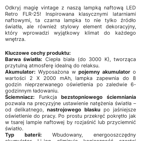
Odkryj magię vintage z naszą lampką naftową LED
Retro FLR-25! Inspirowana klasycznymi latarniami
naftowymi, ta czarna lampka to nie tylko źródło
światła, ale również stylowy element dekoracyjny,
który wprowadzi wyjątkowy klimat do każdego
wnętrza.
Kluczowe cechy produktu:
Barwa światła:
Ciepła biała (do 3000 K), tworząca
przytulną atmosferę idealną do relaksu.
Akumulator:
Wyposażona w
pojemny akumulator
o
wartości 2 X 2000 mAh, lampka zapewnia do 8
godzin nieprzerwanego oświetlenia po zaledwie 6-
godzinnym ładowaniu.
Ściemniacz:
Funkcja
bezstopniowego ściemniania
pozwala na precyzyjne ustawienie natężenia światła –
od delikatnego,
nastrojowego blasku
po jaśniejsze
oświetlenie do pracy. Po prostu przekręć pokrętło jak
w tsarej lampie naftowej by rozjaśnić lub przyciemnić
światło.
Typ baterii:
Wbudowany, energooszczędny
akumulator Li-ion eliminuje konieczność częstej