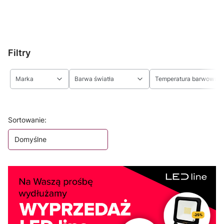
Filtry
Marka
Barwa światła
Temperatura barwowa
Koniec filtrów
Lista produktów
Sortowanie:
Domyślne