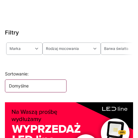
Filtry
Marka
Rodzaj mocowania
Barwa światła
Koniec filtrów
Lista produktów
Sortowanie:
Domyślne