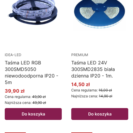
IDEA-LED
PREMIUM
Taśma LED RGB
Taśma LED 24V
300SMD5050
300SMD2835 biała
niewodoodporna IP20 -
dzienna IP20 - 1m.
5m
14,50 zł
Cena promocyjna
39,90 zł
Cena regularna:
16,00 zł
Cena promocyjna
Najniższa cena:
14,90 zł
Cena regularna:
49,90 zł
Najniższa cena:
49,90 zł
Do koszyka
Do koszyka