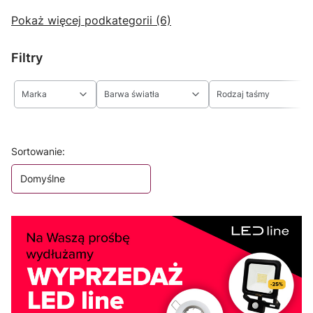
Pokaż więcej podkategorii (6)
Filtry
Marka
Barwa światła
Rodzaj taśmy
Koniec filtrów
Lista produktów
Sortowanie:
Domyślne