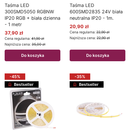
Taśma LED
Taśma LED
300SMD5050 RGBNW
600SMD2835 24V biała
IP20 RGB + biała dzienna
neutralna IP20 - 1m.
- 1 metr
20,90 zł
Cena promocyjna
37,90 zł
Cena regularna:
22,90 zł
Cena promocyjna
Najniższa cena:
22,90 zł
Cena regularna:
41,90 zł
Najniższa cena:
35,00 zł
Do koszyka
Do koszyka
-45%
-35%
Bestseller
Bestseller