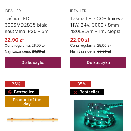
IDEA-LED
IDEA-LED
Taśma LED
Taśma LED COB liniowa
300SMD2835 biała
11W, 24V, 3000K 8mm
neutralna IP20 - 5m
480LED/m - 1m. ciepła
22,90 zł
22,00 zł
Cena promocyjna
Cena promocyjna
Cena regularna:
26,90 zł
Cena regularna:
25,00 zł
Najniższa cena:
26,90 zł
Najniższa cena:
25,00 zł
Do koszyka
Do koszyka
-26%
-35%
Bestseller
Bestseller
Product of the
day