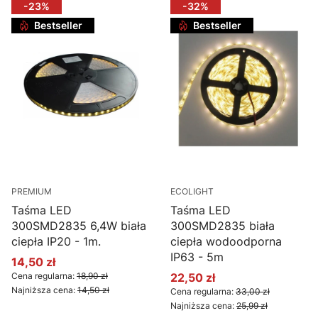
-23%
-32%
Bestseller
Bestseller
PREMIUM
ECOLIGHT
Taśma LED
Taśma LED
300SMD2835 6,4W biała
300SMD2835 biała
ciepła IP20 - 1m.
ciepła wodoodporna
IP63 - 5m
14,50 zł
Cena promocyjna
Cena regularna:
18,90 zł
22,50 zł
Cena promocyjna
Najniższa cena:
14,50 zł
Cena regularna:
33,00 zł
Najniższa cena:
25,99 zł