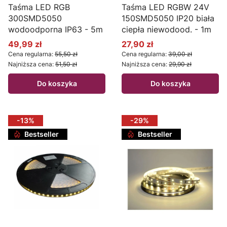
Taśma LED RGB
Taśma LED RGBW 24V
300SMD5050
150SMD5050 IP20 biała
wodoodporna IP63 - 5m
ciepła niewodood. - 1m
49,99 zł
27,90 zł
Cena promocyjna
Cena promocyjna
Cena regularna:
55,50 zł
Cena regularna:
39,00 zł
Najniższa cena:
51,50 zł
Najniższa cena:
29,90 zł
Do koszyka
Do koszyka
-13%
-29%
Bestseller
Bestseller