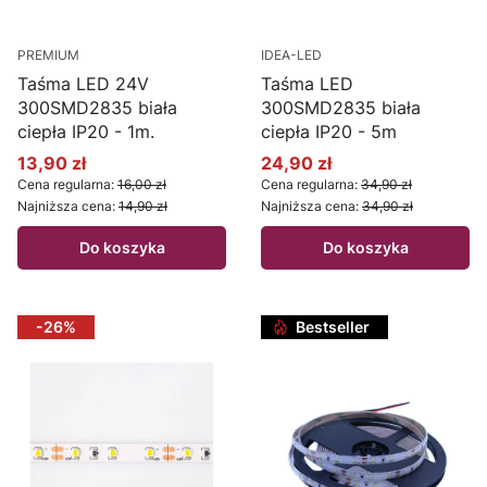
PREMIUM
IDEA-LED
Taśma LED 24V
Taśma LED
300SMD2835 biała
300SMD2835 biała
ciepła IP20 - 1m.
ciepła IP20 - 5m
13,90 zł
24,90 zł
Cena promocyjna
Cena promocyjna
Cena regularna:
16,00 zł
Cena regularna:
34,90 zł
Najniższa cena:
14,90 zł
Najniższa cena:
34,90 zł
Do koszyka
Do koszyka
-26%
Bestseller