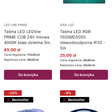
LED LINE PRIME
IDEA-LED
Taśma LED LEDline
Taśma LED RGB
PRIME COB 24V liniowa
150SMD5050
4000K biała dzienna 5m.
niewodoodporna IP20 -
5m
85,00 zł
Cena promocyjna
Cena regularna:
115,00 zł
25,00 zł
Cena promocyjna
Najniższa cena:
99,00 zł
Cena regularna:
38,50 zł
Najniższa cena:
29,00 zł
Do koszyka
Do koszyka
-20%
-9%
Bestseller
Bestseller