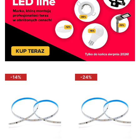
-14%
-24%