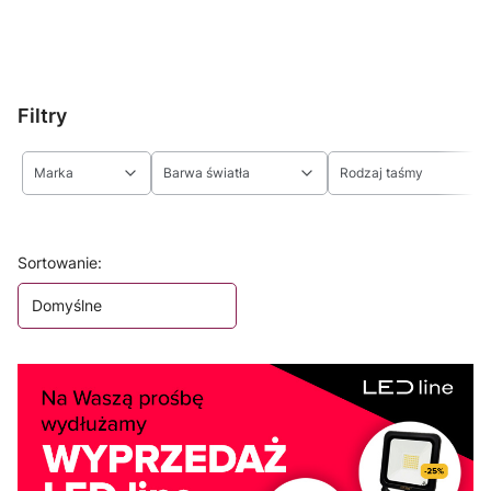
Filtry
Marka
Barwa światła
Rodzaj taśmy
Koniec filtrów
Lista produktów
Sortowanie:
Domyślne