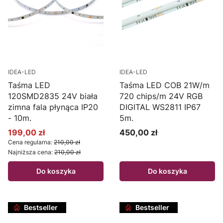
IDEA-LED
IDEA-LED
Taśma LED
Taśma LED COB 21W/m
120SMD2835 24V biała
720 chips/m 24V RGB
zimna fala płynąca IP20
DIGITAL WS2811 IP67
- 10m.
5m.
199,00 zł
450,00 zł
Cena promocyjna
Cena
Cena regularna:
210,00 zł
Najniższa cena:
210,00 zł
Do koszyka
Do koszyka
Bestseller
Bestseller