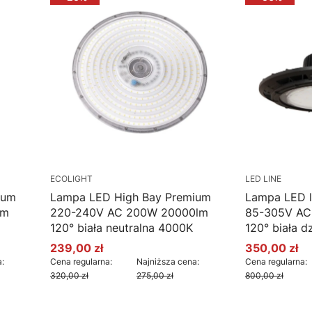
ECOLIGHT
LED LINE
ium
Lampa LED High Bay Premium
Lampa LED l
lm
220-240V AC 200W 20000lm
85-305V AC
120° biała neutralna 4000K
120° biała 
239,00 zł
350,00 zł
Cena promocyjna
Cena promo
:
Cena regularna:
Najniższa cena:
Cena regularna:
320,00 zł
275,00 zł
800,00 zł