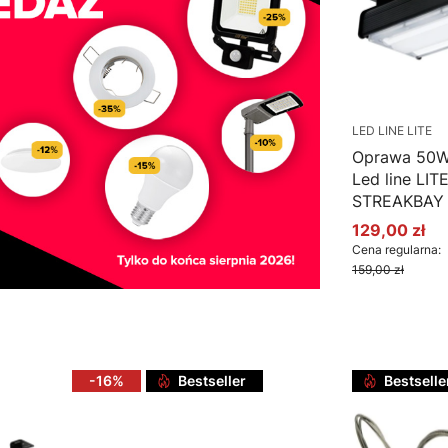
LED LINE LITE
Oprawa 50W
Led line LIT
STREAKBAY
129,00 zł
Cena promo
Cena regularna:
159,00 zł
Do k
-16%
Bestseller
Bestselle