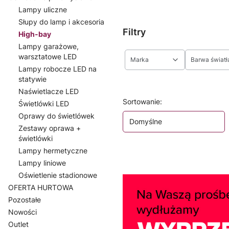
Lampy uliczne
Słupy do lamp i akcesoria
Filtry
High-bay
Lampy garażowe,
warsztatowe LED
Marka
Barwa światł
Lampy robocze LED na
statywie
Koniec filtrów
Naświetlacze LED
Lista produktów
Sortowanie:
Świetlówki LED
Oprawy do świetlówek
Domyślne
Zestawy oprawa +
świetlówki
Lampy hermetyczne
Lampy liniowe
Oświetlenie stadionowe
OFERTA HURTOWA
Pozostałe
Nowości
Outlet