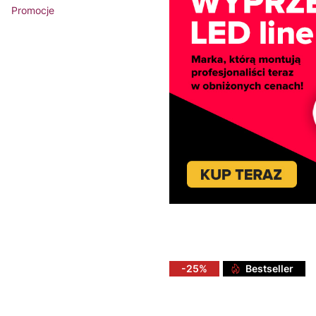
Promocje
Koniec menu
-25%
Bestseller