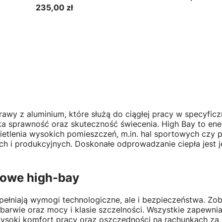
Cena
235,00 zł
Cena
Do koszyka
Do k
wy z aluminium, które służą do ciągłej pracy w specyficz
 sprawność oraz skuteczność świecenia. High Bay to ener
tlenia wysokich pomieszczeń, m.in. hal sportowych czy pr
 i produkcyjnych. Doskonałe odprowadzanie ciepła jest 
owe high-bay
pełniają wymogi technologiczne, ale i bezpieczeństwa. Zo
 barwie oraz mocy i klasie szczelności. Wszystkie zapewni
wysoki komfort pracy oraz oszczędności na rachunkach za 