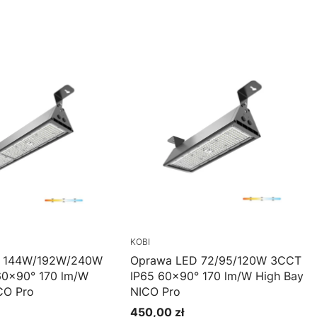
oszyka
Do koszyka
KOBI
D 144W/192W/240W
Oprawa LED 72/95/120W 3CCT
60×90° 170 lm/W
IP65 60×90° 170 lm/W High Bay
CO Pro
NICO Pro
450,00 zł