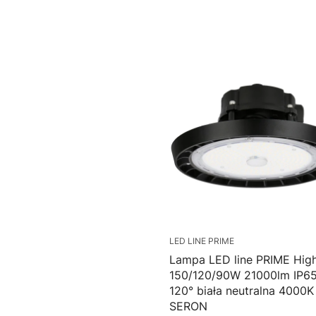
Do koszyka
LED LINE PRIME
Lampa LED line PRIME Hig
150/120/90W 21000lm IP6
120° biała neutralna 4000K
SERON