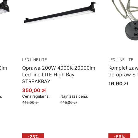
LED LINE LITE
LED LINE LITE
0lm
Oprawa 200W 4000K 20000lm
Komplet zawi
Led line LITE High Bay
do opraw S
STREAKBAY
16,90 zł
Cena
350,00 zł
Cena promocyjna
:
Cena regularna:
Najniższa cena:
415,00 zł
415,00 zł
Do koszyka
Do k
-25%
-56%