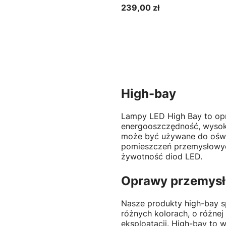
239,00 zł
Cena
Do koszyka
High-bay
Lampy LED High Bay to opra
energooszczędność, wysoka
może być używane do oświe
pomieszczeń przemysłowych
żywotność diod LED.
Oprawy przemysł
Nasze produkty high-bay s
różnych kolorach, o różnej
eksploatacji. High-bay to 