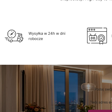
Wysyłka w 24h w dni
robocze
Podaj swój
Twój adres e-