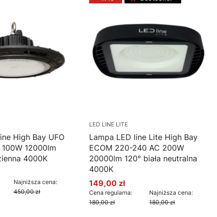
LED LINE LITE
ine High Bay UFO
Lampa LED line Lite High Bay
 100W 12000lm
ECOM 220-240 AC 200W
dzienna 4000K
20000lm 120° biała neutralna
4000K
cyjna
Najniższa cena:
149,00 zł
Cena promocyjna
450,00 zł
Cena regularna:
Najniższa cena:
180,00 zł
180,00 zł