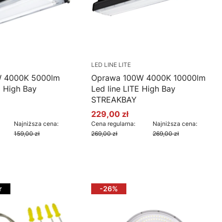
LED LINE LITE
 4000K 5000lm
Oprawa 100W 4000K 10000lm
E High Bay
Led line LITE High Bay
STREAKBAY
229,00 zł
cyjna
Cena promocyjna
Najniższa cena:
Cena regularna:
Najniższa cena:
159,00 zł
269,00 zł
269,00 zł
oszyka
Do koszyka
r
-26%