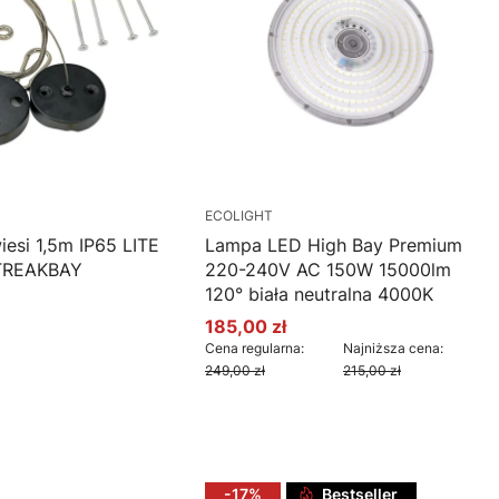
ECOLIGHT
esi 1,5m IP65 LITE
Lampa LED High Bay Premium
TREAKBAY
220-240V AC 150W 15000lm
120° biała neutralna 4000K
185,00 zł
Cena promocyjna
Cena regularna:
Najniższa cena:
249,00 zł
215,00 zł
oszyka
Do koszyka
-17%
Bestseller