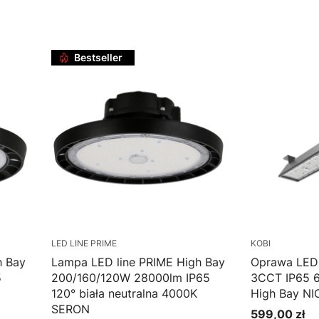
Do koszyka
Do k
Bestseller
LED LINE PRIME
KOBI
h Bay
Lampa LED line PRIME High Bay
Oprawa LE
5
200/160/120W 28000lm IP65
3CCT IP65 
120° biała neutralna 4000K
High Bay NI
SERON
599,00 zł