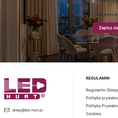
Podaj swój
Twój adres e-
Zapisz si
Akceptuję
Re
Polityką pry
Linki w sto
REGULAMIN
Regulamin Sklep
Polityka prywatn
Polityka Prywatn
sklep@led-hurt.pl
Cookies