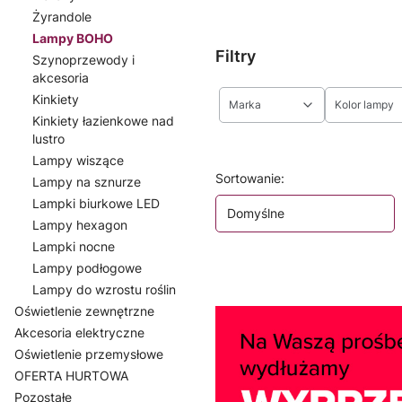
Żyrandole
Lampy BOHO
Filtry
Szynoprzewody i
akcesoria
Kinkiety
Marka
Kolor lampy
Kinkiety łazienkowe nad
lustro
Koniec filtrów
Lampy wiszące
Lista produktów
Sortowanie:
Lampy na sznurze
Lampki biurkowe LED
Domyślne
Lampy hexagon
Lampki nocne
Lampy podłogowe
Lampy do wzrostu roślin
Oświetlenie zewnętrzne
Akcesoria elektryczne
Oświetlenie przemysłowe
OFERTA HURTOWA
Pozostałe