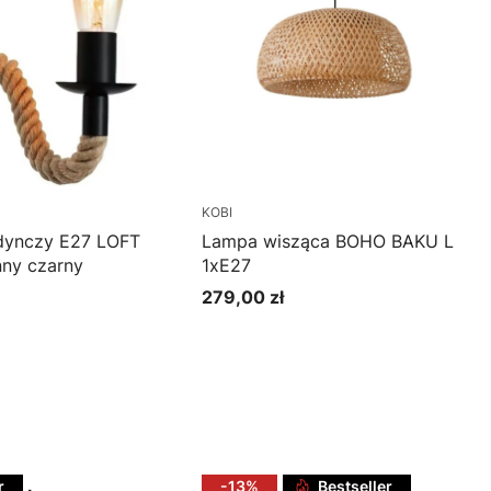
KOBI
edynczy E27 LOFT
Lampa wisząca BOHO BAKU L
ny czarny
1xE27
279,00 zł
Cena
oszyka
Do koszyka
r
-13%
Bestseller