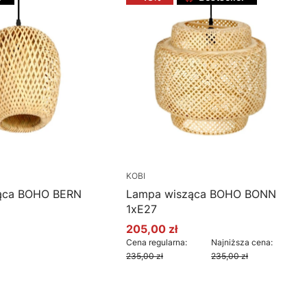
KOBI
ąca BOHO BERN
Lampa wisząca BOHO BONN
1xE27
205,00 zł
Cena promocyjna
Cena regularna:
Najniższa cena:
235,00 zł
235,00 zł
oszyka
Do koszyka