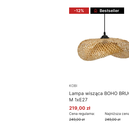
-12%
Bestseller
KOBI
Lampa wisząca BOHO BRU
M 1xE27
219,00 zł
Cena promocyjna
Cena regularna:
Najniższa cena
249,00 zł
249,00 zł