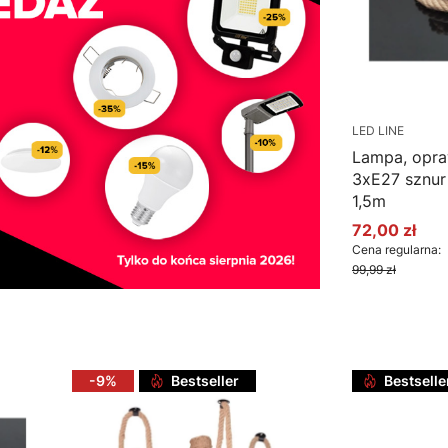
LED LINE
Lampa, opr
3xE27 sznur
1,5m
72,00 zł
Cena promo
Cena regularna:
99,99 zł
Do k
-9%
Bestseller
Bestselle