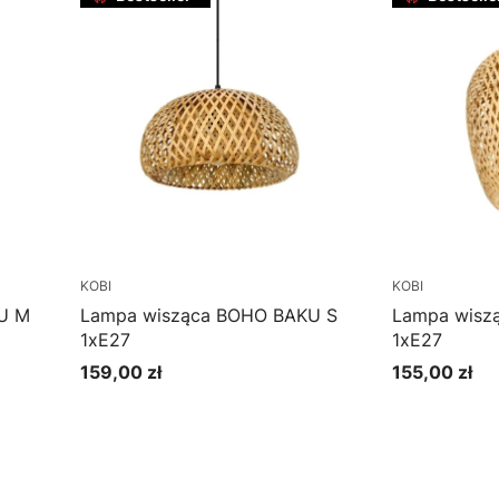
KOBI
KOBI
U M
Lampa wisząca BOHO BAKU S
Lampa wisz
1xE27
1xE27
159,00 zł
155,00 zł
Cena
Cena
Do koszyka
Do k