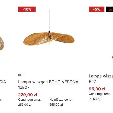
-10%
-5%
KOBI
Lampa wiszą
E27
GIA
Lampa wisząca BOHO VERONA
1xE27
95,00 zł
Cena promo
Cena regularna:
229,00 zł
Cena promocyjna
99,63 zł
:
Cena regularna:
Najniższa cena:
255,00 zł
255,00 zł