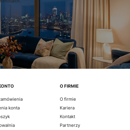
promocjach.
zgodnie z naszą
KONTO
O FIRMIE
zamówienia
O firmie
nia konta
Kariera
oszyk
Kontakt
owalnia
Partnerzy