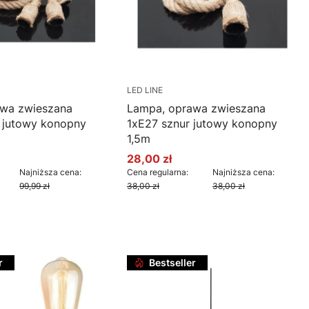
LED LINE
awa zwieszana
Lampa, oprawa zwieszana
 jutowy konopny
1xE27 sznur jutowy konopny
1,5m
28,00 zł
cyjna
Cena promocyjna
Najniższa cena:
Cena regularna:
Najniższa cena:
99,99 zł
38,00 zł
38,00 zł
oszyka
Do koszyka
r
Bestseller