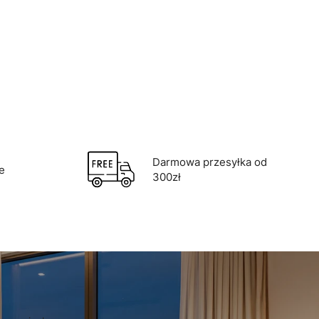
oszyka
Darmowa przesyłka od
e
300zł