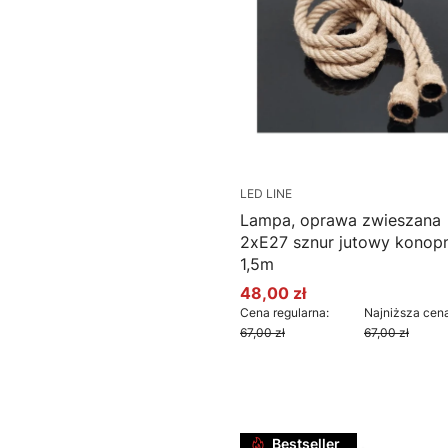
LED LINE
Lampa, oprawa zwieszana
2xE27 sznur jutowy konop
1,5m
48,00 zł
Cena promocyjna
Cena regularna:
Najniższa cena
67,00 zł
67,00 zł
Do koszyka
Bestseller