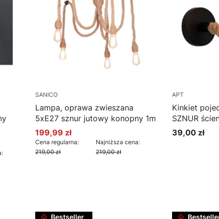
SANICO
APT
Lampa, oprawa zwieszana
Kinkiet poj
ny
5xE27 sznur jutowy konopny 1m
SZNUR ścien
199,99 zł
39,00 zł
Cena promocyjna
Cena
Cena regularna:
Najniższa cena:
219,00 zł
219,00 zł
:
Do koszyka
Do k
Bestseller
Bestselle