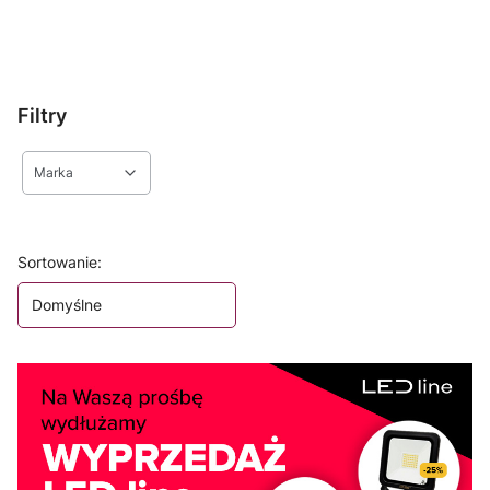
Filtry
Marka
Koniec filtrów
Lista produktów
Sortowanie:
Domyślne