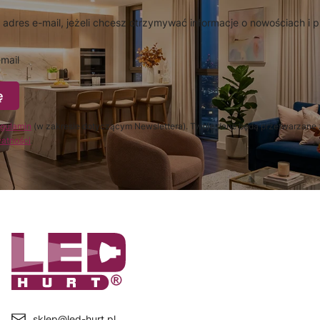
 adres e-mail, jeżeli chcesz otrzymywać informacje o nowościach i 
mail
ę
gulamin
(w zakresie dotyczącym Newslettera). Twoje dane będą przetwarzane 
watności
.
sklep@led-hurt.pl