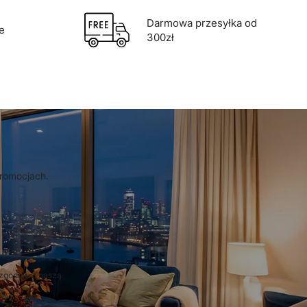
Darmowa przesyłka od
e
300zł
promocjach.
zgodnie z naszą