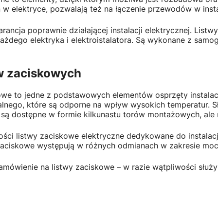
 w elektryce, pozwalają też na łączenie przewodów w inst
ancja poprawnie działającej instalacji elektrycznej. Listw
żdego elektryka i elektroistalatora. Są wykonane z samo
w zaciskowych
owe to jedne z podstawowych elementów osprzęty instalacy
alnego, które są odporne na wpływ wysokich temperatur. S
ej są dostępne w formie kilkunastu torów montażowych, al
ości listwy zaciskowe elektryczne dedykowane do instala
zaciskowe występują w różnych odmianach w zakresie mo
zamówienie na listwy zaciskowe – w razie wątpliwości służ