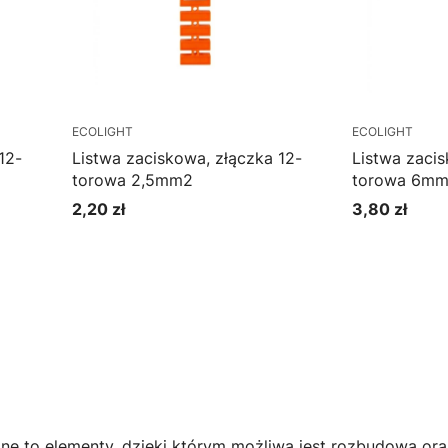
ECOLIGHT
ECOLIGHT
12-
Listwa zaciskowa, złączka 12-
Listwa zacis
torowa 2,5mm2
torowa 6m
2,20 zł
3,80 zł
Cena
Cena
Do koszyka
Do k
zne to elementy, dzięki którym możliwa jest rozbudowa or