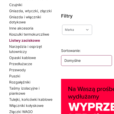
Czujniki
Gniazda, wtyczki, złączki
Filtry
Gniazda i włączniki
dotykowe
Inne akcesoria
Marka
Koszulki termokurczliwe
Listwy zaciskowe
Koniec filtrów
Narzędzia i osprzęt
Lista produktów
Sortowanie:
lutowniczy
Opaski kablowe
Domyślne
Przedłużacze
Przewody
Puszki
Rozgałęźniki
Taśmy izolacyjne i
piankowe
Tulejki, końcówki kablowe
Włączniki kołyskowe
Złączki WAGO