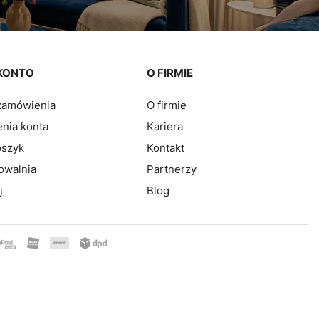
KONTO
O FIRMIE
zamówienia
O firmie
nia konta
Kariera
oszyk
Kontakt
owalnia
Partnerzy
j
Blog