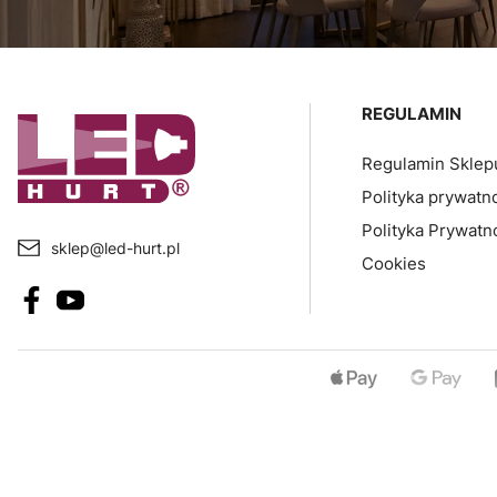
Linki w sto
REGULAMIN
Regulamin Sklep
Polityka prywatn
Polityka Prywatn
sklep@led-hurt.pl
Cookies