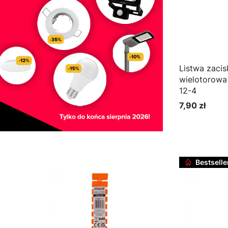
Listwa zaci
wielotorowa
12-4
7,90 zł
Cena
Do k
Bestselle