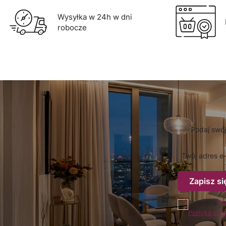
Wysyłka w 24h w dni
robocze
Podaj swój
Twój adres e-
Zapisz si
Akceptuję
Re
Polityką pry