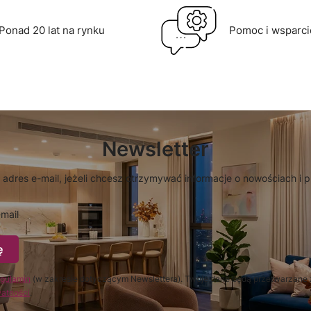
Ponad 20 lat na rynku
Pomoc i wsparci
Newsletter
 adres e-mail, jeżeli chcesz otrzymywać informacje o nowościach i 
mail
ę
gulamin
(w zakresie dotyczącym Newslettera). Twoje dane będą przetwarzane 
watności
.