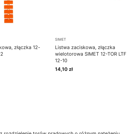
SIMET
kowa, złączka 12-
Listwa zaciskowa, złączka
m2
wielotorowa SIMET 12-TOR LTF
12-10
14,10 zł
Cena
oszyka
Do koszyka
az rozdzielenie torów prądowych o różnym natężeniu.