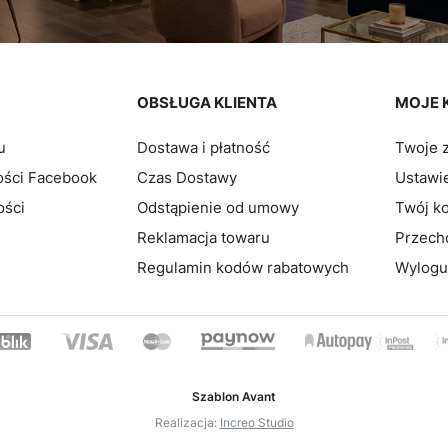
pce
OBSŁUGA KLIENTA
MOJE 
u
Dostawa i płatność
Twoje 
ości Facebook
Czas Dostawy
Ustawie
ości
Odstąpienie od umowy
Twój k
Reklamacja towaru
Przech
Regulamin kodów rabatowych
Wylogu
Szablon Avant
Realizacja:
Increo Studio