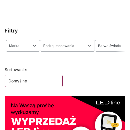
Filtry
Marka
Rodzaj mocowania
Barwa światła
Koniec filtrów
Lista produktów
Sortowanie:
Domyślne