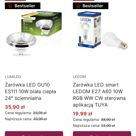
Bestseller
Bestseller
LUMILED
LEDOM
Żarówka LED GU10
Żarówka LED smart
ES111 10W biała ciepła
LEDOM E27 A60 10W
24° ściemnialna
RGB WW CW sterowna
aplikacją TUYA
35,90 zł
Cena promocyjna
Cena regularna:
39,99 zł
19,99 zł
Cena promocyjna
Najniższa cena:
39,99 zł
Cena regularna:
38,90 zł
Najniższa cena:
23,90 zł