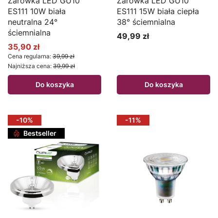
Żarówka LED GU10
Żarówka LED GU10
ES111 10W biała
ES111 15W biała ciepła
neutralna 24°
38° ściemnialna
ściemnialna
49,99 zł
Cena
35,90 zł
Cena promocyjna
Cena regularna:
39,99 zł
Najniższa cena:
39,99 zł
Do koszyka
Do koszyka
-10%
-11%
Bestseller