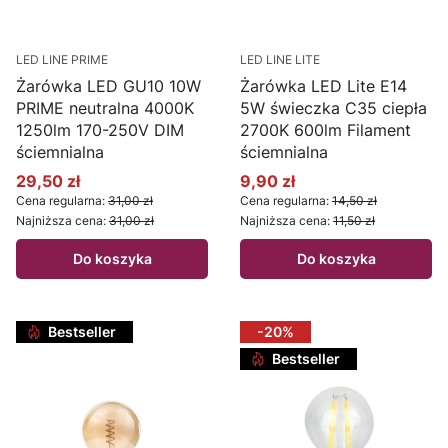
LED LINE PRIME
LED LINE LITE
Żarówka LED GU10 10W
Żarówka LED Lite E14
PRIME neutralna 4000K
5W świeczka C35 ciepła
1250lm 170-250V DIM
2700K 600lm Filament
ściemnialna
ściemnialna
29,50 zł
9,90 zł
Cena promocyjna
Cena promocyjna
Cena regularna:
31,00 zł
Cena regularna:
14,50 zł
Najniższa cena:
31,00 zł
Najniższa cena:
11,50 zł
Do koszyka
Do koszyka
Bestseller
-20%
Bestseller