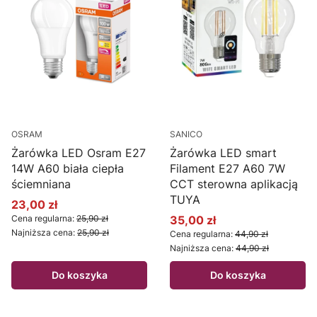
OSRAM
SANICO
Żarówka LED Osram E27
Żarówka LED smart
14W A60 biała ciepła
Filament E27 A60 7W
ściemniana
CCT sterowna aplikacją
TUYA
23,00 zł
Cena promocyjna
Cena regularna:
25,90 zł
35,00 zł
Cena promocyjna
Najniższa cena:
25,90 zł
Cena regularna:
44,90 zł
Najniższa cena:
44,90 zł
Do koszyka
Do koszyka