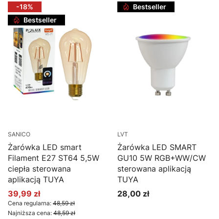
-18%
Bestseller
Bestseller
SANICO
LVT
Żarówka LED smart
Żarówka LED SMART
Filament E27 ST64 5,5W
GU10 5W RGB+WW/CW
ciepła sterowana
sterowana aplikacją
aplikacją TUYA
TUYA
39,99 zł
28,00 zł
Cena promocyjna
Cena
Cena regularna:
48,59 zł
Najniższa cena:
48,59 zł