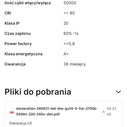
Ilość cykli włącz/wyłącz
50000
CRI
>= 80
Klasa IP
20
Czas zapłonu
60% -1s
Power factory
>=0,8
Klasa energetyczna
A+
Gwarancja
36 miesięcy
Pliki do pobrania
declaration-240621-led-line-gu10-5-5w-2700k-
64.32
500lm-220-240v-dim.pdf
kB
Deklaracja CE