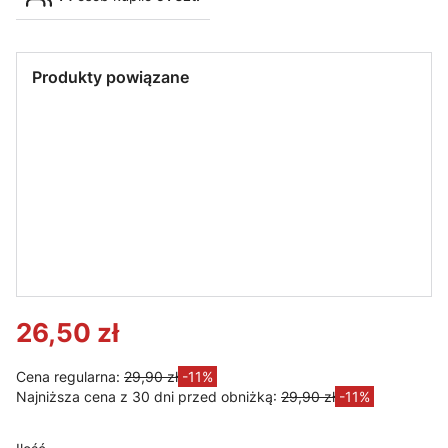
Produkty powiązane
LED LINE
LED LINE LITE
LED LINE LITE
LED LINE
Gniazdo
Żarówka LED
Żarówka LED
Żarówka LED
ceramiczne
LEDline LITE
LEDLINE LITE
LEDline GU10
GU10 230V -
GU10 5W 50°
GU10 5W 50°
5W 50° biała
przewody
biała zimna
biała ciepła
dzienna
14cm
230V
230V
230V
26,50 zł
Cena regularna:
29,90 zł
-11%
Najniższa cena z 30 dni przed obniżką:
29,90 zł
-11%