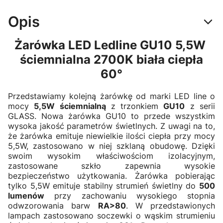
Opis
Żarówka LED Ledline GU10 5,5W
ściemnialna 2700K biała ciepła
60°
Przedstawiamy kolejną żarówkę od marki LED line o
mocy
5,5W ściemnialną
z trzonkiem
GU10
z serii
GLASS. Nowa żarówka GU10 to przede wszystkim
wysoka jakość parametrów świetlnych. Z uwagi na to,
że żarówka emituje niewielkie ilości ciepła przy mocy
5,5W, zastosowano w niej szklaną obudowę. Dzięki
swoim wysokim właściwościom izolacyjnym,
zastosowane szkło zapewnia wysokie
bezpieczeństwo użytkowania. Żarówka pobierając
tylko 5,5W emituje stabilny strumień świetlny do
500
lumenów
przy zachowaniu wysokiego stopnia
odwzorowania barw
RA>80
. W przedstawionych
lampach zastosowano soczewki o wąskim strumieniu