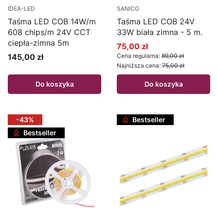
IDEA-LED
SANICO
Taśma LED COB 14W/m
Taśma LED COB 24V
608 chips/m 24V CCT
33W biała zimna - 5 m.
ciepła-zimna 5m
75,00 zł
Cena promocyjna
145,00 zł
Cena regularna:
89,00 zł
Cena
Najniższa cena:
75,00 zł
Do koszyka
Do koszyka
-43%
Bestseller
Bestseller