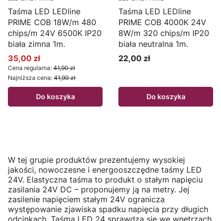
Taśma LED LEDline
Taśma LED LEDline
PRIME COB 18W/m 480
PRIME COB 4000K 24V
chips/m 24V 6500K IP20
8W/m 320 chips/m IP20
biała zimna 1m.
biała neutralna 1m.
35,00 zł
22,00 zł
Cena promocyjna
Cena
Cena regularna:
41,90 zł
Najniższa cena:
41,90 zł
Do koszyka
Do koszyka
W tej grupie produktów prezentujemy wysokiej
jakości, nowoczesne i energooszczędne taśmy LED
24V. Elastyczna taśma to produkt o stałym napięciu
zasilania 24V DC – proponujemy ją na metry. Jej
zasilenie napięciem stałym 24V ogranicza
występowanie zjawiska spadku napięcia przy długich
odcinkach. Taśma LED 24 sprawdza się we wnętrzach