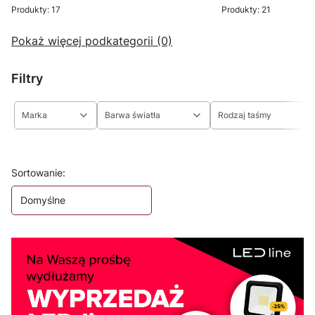
Produkty: 17
Produkty: 21
Pokaż więcej podkategorii (0)
Filtry
Marka
Barwa światła
Rodzaj taśmy
Koniec filtrów
Lista produktów
Sortowanie:
Domyślne