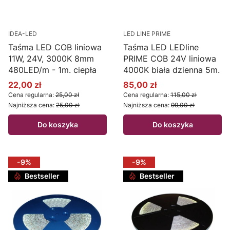
IDEA-LED
LED LINE PRIME
Taśma LED COB liniowa
Taśma LED LEDline
11W, 24V, 3000K 8mm
PRIME COB 24V liniowa
480LED/m - 1m. ciepła
4000K biała dzienna 5m.
22,00 zł
85,00 zł
Cena promocyjna
Cena promocyjna
Cena regularna:
25,00 zł
Cena regularna:
115,00 zł
Najniższa cena:
25,00 zł
Najniższa cena:
99,00 zł
Do koszyka
Do koszyka
-9%
-9%
Bestseller
Bestseller