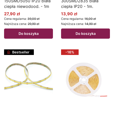
150SMD5050 IP20 biała
300SMD2835 biała
ciepła niewodood. - 1m
ciepła IP20 - 1m.
27,90 zł
13,90 zł
Cena promocyjna
Cena promocyjna
Cena regularna:
39,00 zł
Cena regularna:
16,00 zł
Najniższa cena:
29,90 zł
Najniższa cena:
14,90 zł
Do koszyka
Do koszyka
Bestseller
-16%