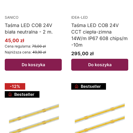
SANICO
IDEA-LED
Taśma LED COB 24V
Taśma LED COB 24V
biała neutralna - 2 m.
CCT ciepła-zimna
14W/m IP67 608 chips/m
45,00 zł
Cena promocyjna
-10m
Cena regularna:
79,00 zł
Najniższa cena:
49,90 zł
295,00 zł
Cena
Do koszyka
Do koszyka
-12%
Bestseller
Bestseller