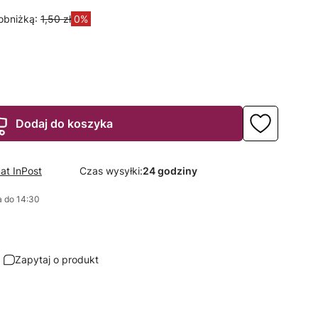
obniżką:
1,50 zł
0%
Dodaj do koszyka
at InPost
Czas wysyłki:
24 godziny
 do 14:30
Zapytaj o produkt