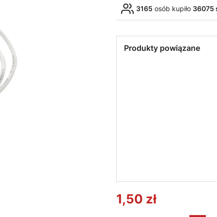
3165
osób kupiło
36075 
Produkty powiązane
LED LINE LITE
PHILIP
Żarówka LED LEDLINE
Żarów
LITE GU10 5W 50°
GU10 
biała ciepła 230V
ciepł
LEDs
1,50 zł