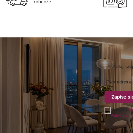
robocze
Podaj swój
Twój adres e-
Zapisz si
Akceptuję
Re
Polityką pry