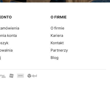
KONTO
O FIRMIE
zamówienia
O firmie
nia konta
Kariera
oszyk
Kontakt
owalnia
Partnerzy
j
Blog