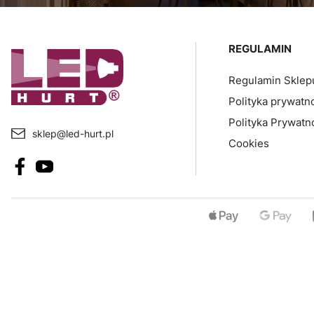
Linki w sto
REGULAMIN
Regulamin Sklep
Polityka prywatn
Polityka Prywatn
sklep@led-hurt.pl
Cookies