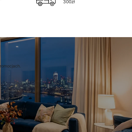
300zł
promocjach.
zgodnie z naszą