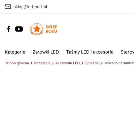
sklep@led-hurt.pl
Kategorie
Żarówki LED
Taśmy LED i akcesoria
Stero
Strona główna
Pozostałe
Akcesoria LED
Gniazda
Gniazdo ceramic