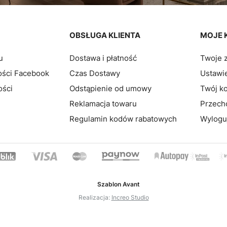
pce
OBSŁUGA KLIENTA
MOJE 
u
Dostawa i płatność
Twoje 
ości Facebook
Czas Dostawy
Ustawie
ości
Odstąpienie od umowy
Twój k
Reklamacja towaru
Przech
Regulamin kodów rabatowych
Wylogu
Szablon Avant
Realizacja:
Increo Studio