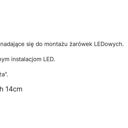
 nadające się do montażu żarówek LEDowych.
nym instalacjom LED.
a".
ch 14cm