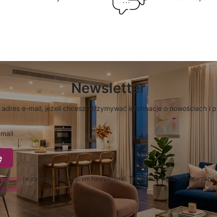
Newsletter
 adres e-mail, jeżeli chcesz otrzymywać informacje o nowościach i 
mail
ę
gulamin
(w zakresie dotyczącym Newslettera). Twoje dane będą przetwarzane 
watności
.