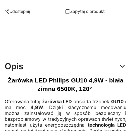
Udostępnij
Zapytaj o produkt
Opis
Żarówka LED Philips GU10 4,9W - biała
zimna 6500K, 120°
Oferowana tutaj
żarówka LED
posiada trzonek
GU10
i
ma moc
4,9W
. Dzięki klasycznemu mocowaniu
można zainstalować ją w sposób bezpieczny i
bezproblemowy w tradycyjnych oprawach świetlnych,
natomiast użyta energooszczędna
technologia LED
powoli na jej długi czas użytkowania. Żarówka emituje