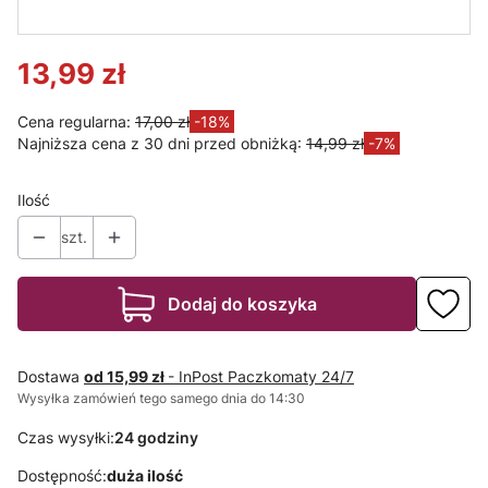
stała, odlew,
kwadratowa,
aluminium -
stała, odlew
chrom
- aluminium
satyna
13,99 zł
Cena regularna:
17,00 zł
-18%
Najniższa cena z 30 dni przed obniżką:
14,99 zł
-7%
Ilość
szt.
Dodaj do koszyka
Dostawa
od 15,99 zł
- InPost Paczkomaty 24/7
Wysyłka zamówień tego samego dnia do 14:30
Czas wysyłki:
24 godziny
Dostępność:
duża ilość