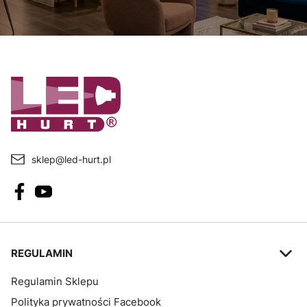
sklep@led-hurt.pl
Linki w stopce
REGULAMIN
Regulamin Sklepu
Polityka prywatności Facebook