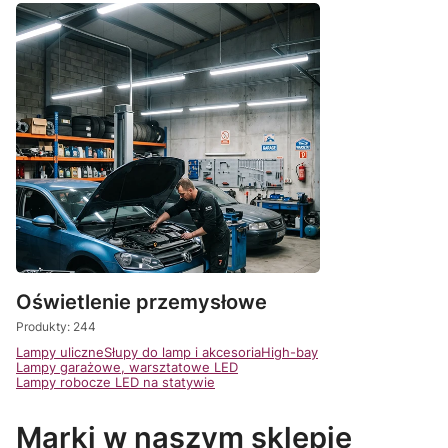
Oświetlenie przemysłowe
Produkty: 244
Lampy uliczne
Słupy do lamp i akcesoria
High-bay
Lampy garażowe, warsztatowe LED
Lampy robocze LED na statywie
Marki w naszym sklepie