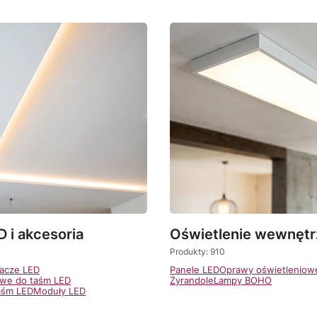
 i akcesoria
Oświetlenie wewnęt
Produkty: 910
lacze LED
Panele LED
Oprawy oświetleniow
iowe do taśm LED
Żyrandole
Lampy BOHO
aśm LED
Moduły LED