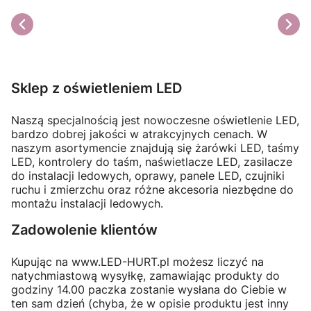
Jednym z najprostszych i jednocześnie najbardziej
praktycznych sposobów na oświetlenie ogrodu są
wbijane lampki solarne
.
Sklep z oświetleniem LED
Naszą specjalnością jest nowoczesne oświetlenie LED,
bardzo dobrej jakości w atrakcyjnych cenach. W
naszym asortymencie znajdują się żarówki LED, taśmy
LED, kontrolery do taśm, naświetlacze LED, zasilacze
do instalacji ledowych, oprawy, panele LED, czujniki
ruchu i zmierzchu oraz różne akcesoria niezbędne do
montażu instalacji ledowych.
Zadowolenie klientów
Kupując na www.LED-HURT.pl możesz liczyć na
natychmiastową wysyłkę, zamawiając produkty do
godziny 14.00 paczka zostanie wysłana do Ciebie w
ten sam dzień (chyba, że w opisie produktu jest inny