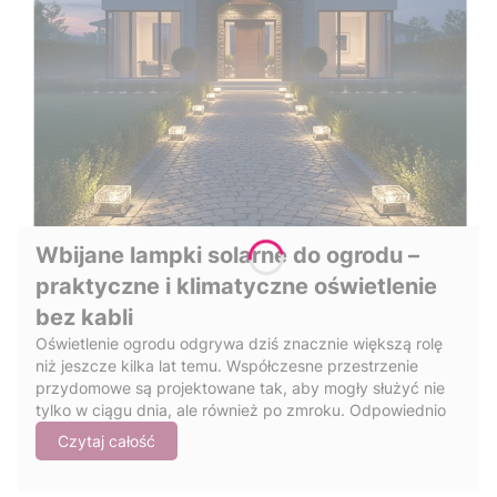
Wbijane lampki solarne do ogrodu –
praktyczne i klimatyczne oświetlenie
bez kabli
Oświetlenie ogrodu odgrywa dziś znacznie większą rolę
niż jeszcze kilka lat temu. Współczesne przestrzenie
przydomowe są projektowane tak, aby mogły służyć nie
tylko w ciągu dnia, ale również po zmroku. Odpowiednio
dobrane światło potrafi całkowicie odmienić wygląd
Czytaj całość
ogrodu, podkreślić roślinność, wyznaczyć ścieżki oraz
stworzyć przyjemną atmosferę sprzyjającą relaksowi.