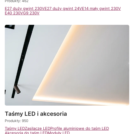
Produkty: 462
E27 duży gwint 230V
E27 duży gwint 24V
E14 mały gwint 230V
E40 230V
G9 230V
Taśmy LED i akcesoria
Produkty: 950
Taśmy LED
Zasilacze LED
Profile aluminiowe do taśm LED
Akcesoria do taśm LED
Moduły LED