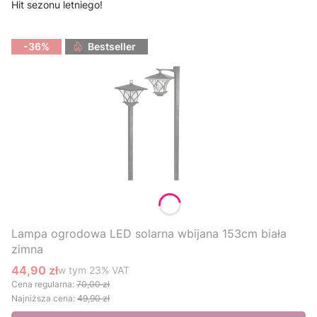
Hit sezonu letniego!
-36%
Bestseller
Lampa ogrodowa LED solarna wbijana 153cm biała
zimna
44,90 zł
w tym %s VAT
w tym
23%
VAT
Cena promocyjna brutto
Cena regularna:
70,00 zł
Najniższa cena:
49,90 zł