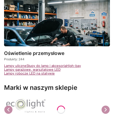
Oświetlenie przemysłowe
Produkty: 244
Lampy uliczne
Słupy do lamp i akcesoria
High-bay
Lampy garażowe, warsztatowe LED
Lampy robocze LED na statywie
Marki w naszym sklepie