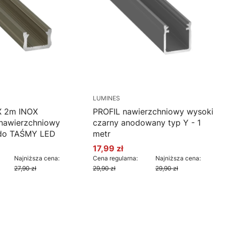
LUMINES
X 2m INOX
PROFIL nawierzchniowy wysoki
nawierzchniowy
czarny anodowany typ Y - 1
 do TAŚMY LED
metr
17,99 zł
cyjna
Cena promocyjna
Najniższa cena:
Cena regularna:
Najniższa cena:
27,90 zł
29,90 zł
29,90 zł
oszyka