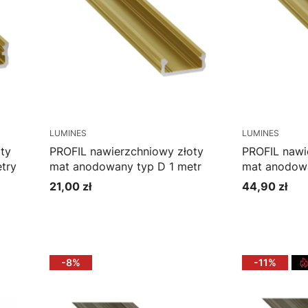
LUMINES
LUMINES
ty
PROFIL nawierzchniowy złoty
PROFIL nawi
try
mat anodowany typ D 1 metr
mat anodowa
21,00 zł
44,90 zł
Cena
Cena
Do koszyka
Do k
-8%
-11%