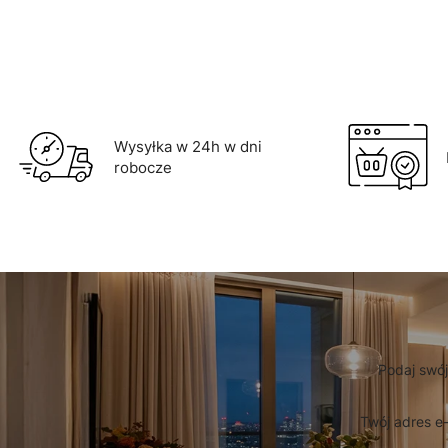
Wysyłka w 24h w dni
robocze
Podaj swój
Twój adres e-