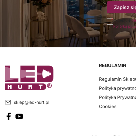
Zapisz si
Akceptuję
Re
Polityką pry
Linki w sto
REGULAMIN
Regulamin Sklep
Polityka prywatn
Polityka Prywatn
sklep@led-hurt.pl
Cookies