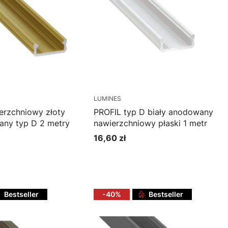
LUMINES
erzchniowy złoty
PROFIL typ D biały anodowany
ny typ D 2 metry
nawierzchniowy płaski 1 metr
16,60 zł
Cena
oszyka
Do koszyka
Bestseller
-40%
Bestseller