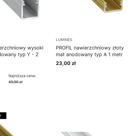
LUMINES
erzchniowy wysoki
PROFIL nawierzchniowy złoty
dowany typ Y - 2
mat anodowany typ A 1 metr
23,00 zł
Cena
cyjna
Najniższa cena:
49,90 zł
oszyka
Do koszyka
r