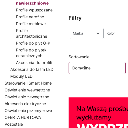
nawierzchniowe
Profile wpuszczane
Profile narożne
Filtry
Profile meblowe
Profile
Marka
Kolor
architektoniczne
Profile do płyt G-K
Koniec filtrów
Profile do płytek
ceramicznych
Lista produktów
Sortowanie:
Akcesoria do profili
Domyślne
Akcesoria do taśm LED
Moduły LED
Sterowanie i Smart Home
Oświetlenie wewnętrzne
Oświetlenie zewnętrzne
Akcesoria elektryczne
Oświetlenie przemysłowe
OFERTA HURTOWA
Pozostałe