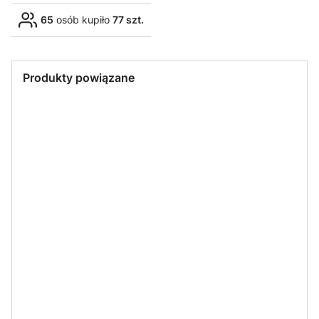
65
osób kupiło
77 szt.
Produkty powiązane
IDEA-LED
IDEA-LED
IDEA-LED
IDEA-LED
Plafon lampa
Plafon lampa
Plafon lampa
Plafon lampa
LED Houston
LED Houston
LED Houston
LED
36W 230V
36W 230V
60W 230V
Hollywood
4000K -
4000K - biały
4000K -
60W 230V
czarny
czarny
4000K -
czarny
IDEA-LED
IDEA-LED
LVT
LVT
Plafon lampa
Plafon lampa
Żyrandol,
Żyrandol,
LED
LED
lampa LED
lampa LED
Hollywood
Hollywood
Galaxis
Galaxis Vela