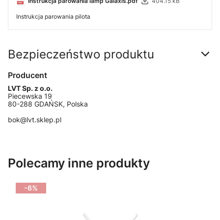
Instrukcja parowania lamp Galaxis.pdf
404.15 kB
Instrukcja parowania pilota
Bezpieczeństwo produktu
Producent
LVT Sp. z o.o.
Piecewska 19
80-288 GDAŃSK, Polska
bok@lvt.sklep.pl
Polecamy inne produkty
-6%