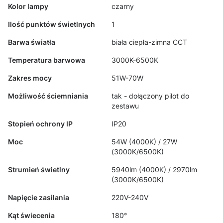
Kolor lampy
czarny
Ilość punktów świetlnych
1
Barwa światła
biała ciepła-zimna CCT
Temperatura barwowa
3000K-6500K
Zakres mocy
51W-70W
Możliwość ściemniania
tak - dołączony pilot do
zestawu
Stopień ochrony IP
IP20
Moc
54W (4000K) / 27W
(3000K/6500K)
Strumień świetlny
5940lm (4000K) / 2970lm
(3000K/6500K)
Napięcie zasilania
220V-240V
Kąt świecenia
180°