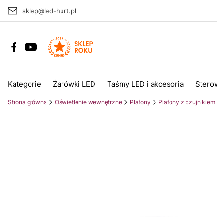
sklep@led-hurt.pl
Kategorie
Żarówki LED
Taśmy LED i akcesoria
Stero
Strona główna
Oświetlenie wewnętrzne
Plafony
Plafony z czujnikiem