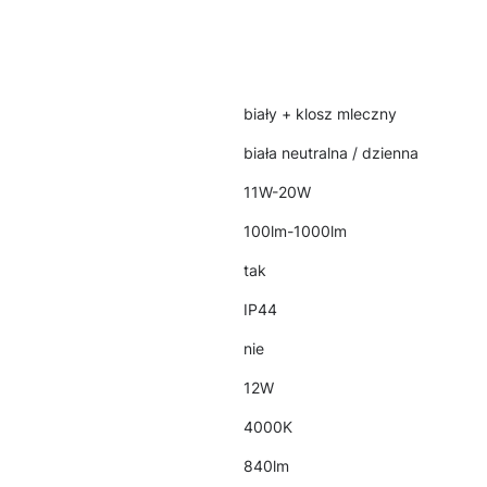
biały + klosz mleczny
biała neutralna / dzienna
11W-20W
100lm-1000lm
tak
IP44
nie
12W
4000K
840lm