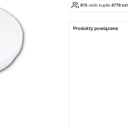
815
osób kupiło
4776 szt
Produkty powiązane
LVT
LED LI
Plafon lampa LED ERIK
Plafo
18W 230V 4000K
12W I
natynkowy z
czujn
mikrofalowym
ścien
czujnikiem ruchu
koryt