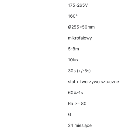
175-265V
160°
Ø255x50mm
mikrofalowy
5-8m
10lux
30s (+/-5s)
stal + tworzywo sztuczne
60%-1s
Ra >= 80
G
24 miesiące