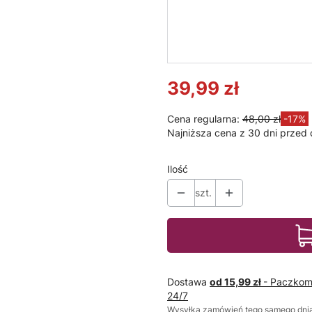
Żyrandol, lampa LED
Żyran
Galaxis Polaris 45W
Galax
230V 3000K-6500K
230V
czarny + pilot
biały 
39,99 zł
Cena regularna:
48,00 zł
-17%
Najniższa cena z 30 dni przed 
Ilość
szt.
Dostawa
od 15,99 zł
- Paczkom
24/7
Wysyłka zamówień tego samego dnia