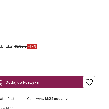
dol, lampa LED
is Herkules 70W
 3000K-6500K
+ pilot
obniżką:
48,00 zł
-17%
Dodaj do koszyka
at InPost
Czas wysyłki:
24 godziny
 do 14:30