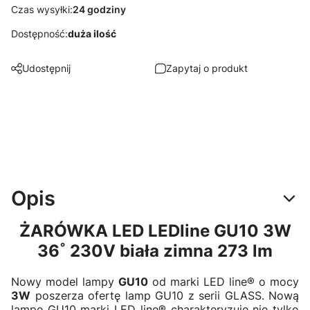
Czas wysyłki:
24 godziny
Dostępność:
duża ilość
Udostępnij
Zapytaj o produkt
Opis
ŻARÓWKA LED LEDline GU10 3W
36˚ 230V biała zimna 273 lm
Nowy model lampy
GU10
od marki LED line® o mocy
3W
poszerza ofertę lamp GU10 z serii GLASS. Nową
lampę GU10 marki LED line® charakteryzuje nie tylko