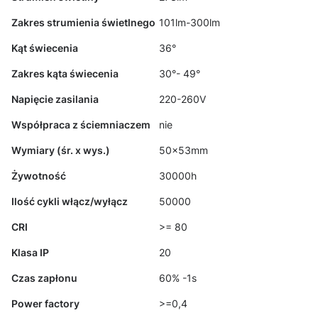
Zakres strumienia świetlnego
101lm-300lm
Kąt świecenia
36°
Zakres kąta świecenia
30°- 49°
Napięcie zasilania
220-260V
Współpraca z ściemniaczem
nie
Wymiary (śr. x wys.)
50x53mm
Żywotność
30000h
Ilość cykli włącz/wyłącz
50000
CRI
>= 80
Klasa IP
20
Czas zapłonu
60% -1s
Power factory
>=0,4