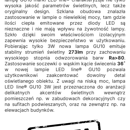
wysoka jakość parametrów świetlnych, lecz także
oryginalny design. Szklana obudowa znalazła
zastosowanie w lampie o niewielkiej mocy, tam gdzie
ilości ciepła emitowane przez diody LED są
nieznaczne i nie mają wpływu na żywotność lampy.
Szkło dzięki swoim właściwościom izolacyjnym
zapewnia wysokie bezpieczeństwo w użytkowaniu.
Pobierając tylko 3W nowa lampa GU10 emituje
stabilny strumień świetlny
273lm
przy zachowaniu
wysokiego stopnia odwzorowania barw
Ra>80
.
Zastosowanie soczewki o wąskim kącie świecenia
36˚
w nowej lampie LED line® GU10 pozwala
użytkownikowi zaakcentować dowolny detal
oświetlanego obiektu. Z uwagi na niską moc, lampa
LED line® GU10 3W jest przeznaczona do aranżacji
delikatnych akcentów świetlnych wewnątrz
pomieszczeń np. w zabudowach dekoracyjnych czy
na sufitach podwieszanych, oraz na zewnątrz np. na
elewacjach budynków.