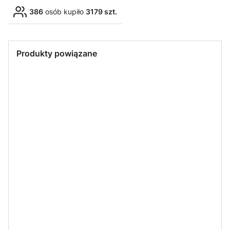
386
osób kupiło
3179 szt.
Produkty powiązane
LED LINE LITE
LED LINE LITE
LED LINE
IDEA-LED
ŻARÓWKA
Żarówka LED
Żarówka LED
Kinkiet
LED LEDLINE
LEDLINE LITE
LEDline GU10
potrójny
LITE GU10
GU10 5W 50°
5W 50° biała
QUALIS III
3W 36˚ biała
biała ciepła
dzienna
czarny
ciepła 230V
230V
230V
S-LED
LED LINE
LED LINE LITE
LED LINE
Oprawa
Oprawa
Żarówka LED
Gniazdo
sufitowa
wodoodporn
LEDline LITE
ceramiczne
ozdobna
a, okrągła,
GU10 5W 50°
GU10 230V -