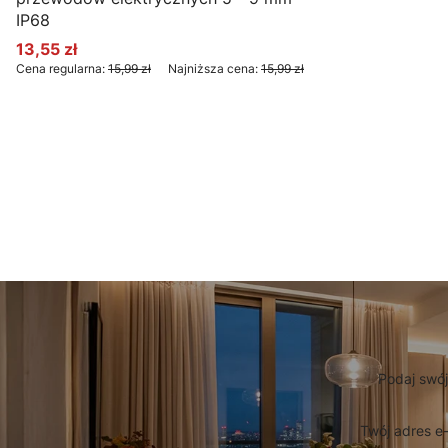
IP68
13,55 zł
Cena promocyjna
Cena regularna:
15,99 zł
Najniższa cena:
15,99 zł
Do koszyka
Podaj swój
Twój adres e-