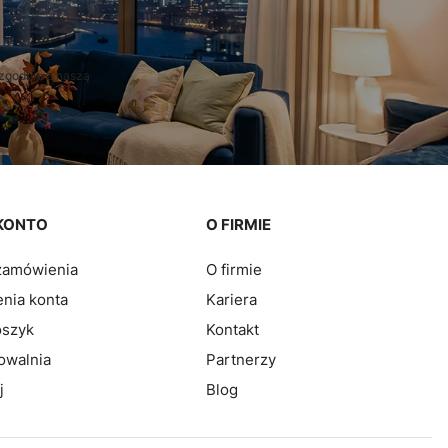
zgodnie z naszą
KONTO
O FIRMIE
zamówienia
O firmie
nia konta
Kariera
oszyk
Kontakt
owalnia
Partnerzy
j
Blog