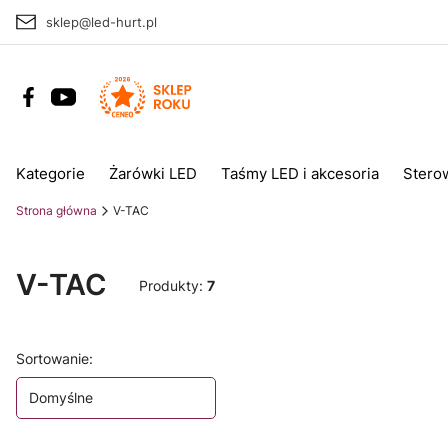
sklep@led-hurt.pl
Kategorie
Żarówki LED
Taśmy LED i akcesoria
Stero
Strona główna
V-TAC
V-TAC
Produkty:
7
Lista produktów
Sortowanie:
Domyślne