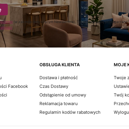
ę
gulamin
(w zakresie dotyczącym Newslettera). Twoje dane będą przetwarzane 
watności
.
pce
OBSŁUGA KLIENTA
MOJE 
u
Dostawa i płatność
Twoje 
ości Facebook
Czas Dostawy
Ustawie
ości
Odstąpienie od umowy
Twój k
Reklamacja towaru
Przech
Regulamin kodów rabatowych
Wylogu