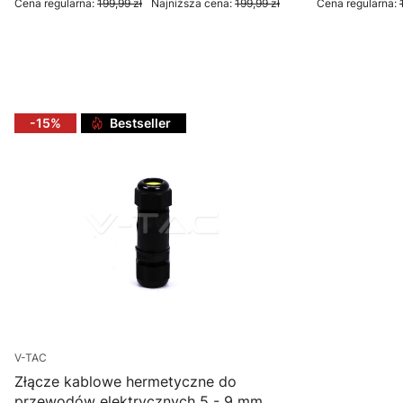
Cena regularna:
199,99 zł
Najniższa cena:
199,99 zł
Cena regularna:
Do koszyka
D
-15%
Bestseller
V-TAC
Złącze kablowe hermetyczne do
przewodów elektrycznych 5 - 9 mm