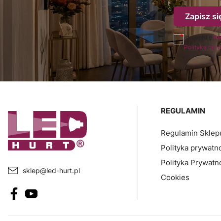
Zapisz si
Akceptuję
Re
Polityką pry
Linki w sto
REGULAMIN
Regulamin Sklep
Polityka prywatn
Polityka Prywatn
sklep@led-hurt.pl
Cookies