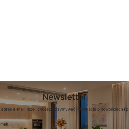
Newsletter
 adres e-mail, jeżeli chcesz otrzymywać informacje o nowościach i 
mail