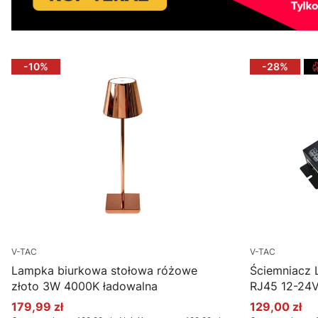
-10%
-28%
V-TAC
V-TAC
Lampka biurkowa stołowa różowe
Ściemniacz
złoto 3W 4000K ładowalna
RJ45 12-24V
179,99 zł
129,00 zł
Cena promocyjna
Cena promo