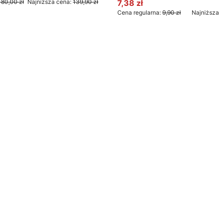
180,00 zł
Najniższa cena:
139,90 zł
7,38 zł
Cena promocyjna
Cena regularna:
9,90 zł
Najniższa
o koszyka
Do koszyka