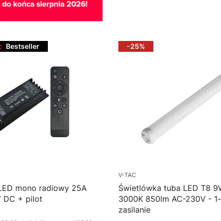
Do koszyka
Bestseller
-25%
V-TAC
 LED mono radiowy 25A
Świetlówka tuba LED T8 
 DC + pilot
3000K 850lm AC-230V - 1-
zasilanie
cyjna