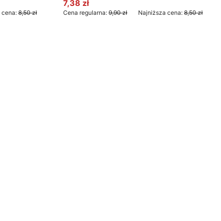
7,38 zł
Cena promocyjna
 cena:
8,50 zł
Cena regularna:
9,90 zł
Najniższa cena:
8,50 zł
Do koszyka