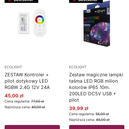
ECOLIGHT
ECOLIGHT
ZESTAW Kontroler +
Zestaw magiczne lampki
pilot dotykowy LED
taśma LED RGB milion
RGBW 2.4G 12V 24A
kolorów IP65 10m.
200LED DC5V USB +
45,00 zł
Cena promocyjna
pilot
Cena regularna:
77,00 zł
Najniższa cena:
49,00 zł
39,99 zł
Cena promocyjna
Cena regularna:
55,00 zł
Najniższa cena:
45,00 zł