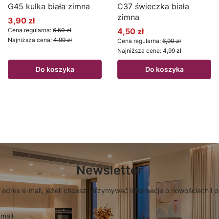
G45 kulka biała zimna
C37 świeczka biała
zimna
3,90 zł
Cena promocyjna
Cena regularna:
6,50 zł
4,50 zł
Cena promocyjna
Najniższa cena:
4,99 zł
Cena regularna:
6,90 zł
Najniższa cena:
4,99 zł
Do koszyka
Do koszyka
Newsletter
 adres e-mail, jeżeli chcesz otrzymywać informacje o nowościach i 
mail