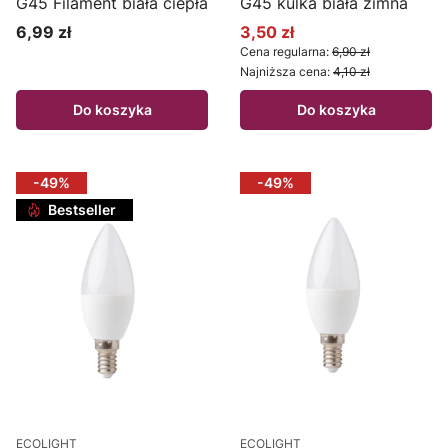
G45 Filament biała ciepła
G45 kulka biała zimna
6,99 zł
3,50 zł
Cena
Cena promocyjna
Cena regularna:
6,90 zł
Najniższa cena:
4,10 zł
Do koszyka
Do koszyka
-49%
-49%
Bestseller
ECOLIGHT
ECOLIGHT