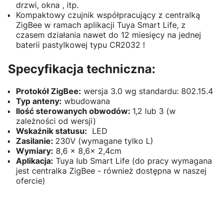
drzwi, okna , itp.
Kompaktowy czujnik współpracujący z centralką
ZigBee w ramach aplikacji Tuya Smart Life, z
czasem działania nawet do 12 miesięcy na jednej
baterii pastylkowej typu CR2032 !
Specyfikacja techniczna:
Protokół ZigBee:
wersja 3.0 wg standardu: 802.15.4
Typ anteny:
wbudowana
Ilość sterowanych obwodów:
1,2 lub 3 (w
zależności od wersji)
Wskaźnik statusu:
LED
Zasilanie:
230V (wymagane tylko L)
Wymiary:
8,6 x 8,6x 2,4cm
Aplikacja:
Tuya lub Smart Life (do pracy wymagana
jest centralka ZigBee - również dostępna w naszej
ofercie)