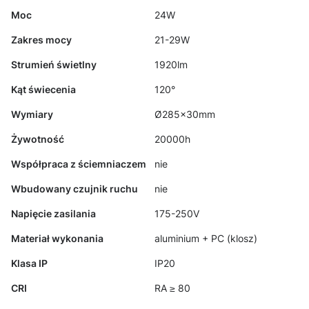
Moc
24W
Zakres mocy
21-29W
Strumień świetlny
1920lm
Kąt świecenia
120°
Wymiary
Ø285x30mm
Żywotność
20000h
Współpraca z ściemniaczem
nie
Wbudowany czujnik ruchu
nie
Napięcie zasilania
175-250V
Materiał wykonania
aluminium + PC (klosz)
Klasa IP
IP20
CRI
RA ≥ 80