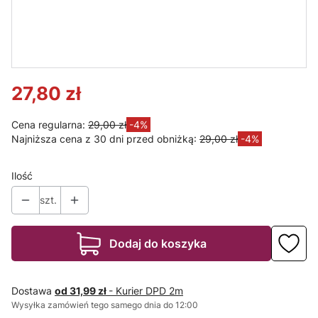
SZYBKA
SZYBKA
wciskana
wciskana
mleczna 2
mleczna 1
metry PMMA
metr PMMA
do profilu
do profilu
Lumines Slim
Lumines Slim
typ X v.2
typ X v.2
27,80 zł
Cena regularna:
29,00 zł
-4%
Najniższa cena z 30 dni przed obniżką:
29,00 zł
-4%
Ilość
szt.
Dodaj do koszyka
Dostawa
od 31,99 zł
- Kurier DPD 2m
Wysyłka zamówień tego samego dnia do 12:00