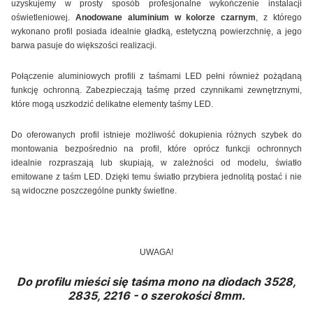
uzyskujemy w prosty sposób profesjonalne wykończenie instalacji
oświetleniowej.
Anodowane aluminium w kolorze czarnym
, z którego
wykonano profil posiada idealnie gładką, estetyczną powierzchnię, a jego
barwa pasuje do większości realizacji.
Połączenie aluminiowych profili z taśmami LED pełni również pożądaną
funkcję ochronną. Zabezpieczają taśmę przed czynnikami zewnętrznymi,
które mogą uszkodzić delikatne elementy taśmy LED.
Do oferowanych profil istnieje możliwość dokupienia różnych szybek do
montowania bezpośrednio na profil, które oprócz funkcji ochronnych
idealnie rozpraszają lub skupiają, w zależności od modelu, światło
emitowane z taśm LED. Dzięki temu światło przybiera jednolitą postać i nie
są widoczne poszczególne punkty świetlne.
UWAGA!
Do profilu mieści się taśma mono na diodach 3528,
2835, 2216 - o szerokości 8mm.