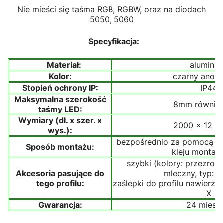
Nie mieści się taśma RGB, RGBW, oraz na diodach
5050, 5060
Specyfikacja:
Materiał:
alumini
Kolor:
czarny anod
Stopień ochrony IP:
IP44
Maksymalna szerokość
8mm również
taśmy LED:
Wymiary (dł. x szer. x
2000 x 12 x
wys.):
bezpośrednio za pomocą ta
Sposób montażu:
kleju monta
szybki (kolory: przezroc
Akcesoria pasujące do
mleczny, typ: w
tego profilu:
zaślepki do profilu nawierz
X
Gwarancja:
24 miesią