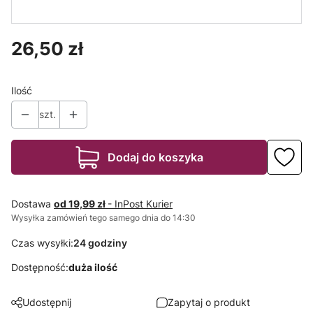
narożnych
profilu
60/30'
aluminioweg
o LED -
narożnego
Cena
26,50 zł
CORNER10
Ilość
szt.
Dodaj do koszyka
Dostawa
od 19,99 zł
- InPost Kurier
Wysyłka zamówień tego samego dnia do 14:30
Czas wysyłki:
24 godziny
Dostępność:
duża ilość
Udostępnij
Zapytaj o produkt