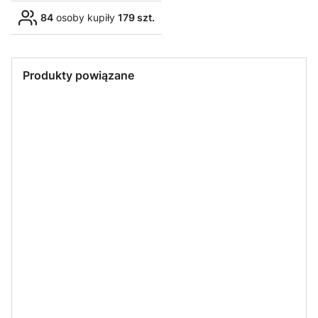
84
osoby kupiły
179 szt.
Produkty powiązane
TOPMET
TOPMET
TOPMET
TOPMET
SZYBKA
SZYBKA
SZYBKA
Uchwyt
wciskana
mleczna do
mrożona do
sprężysty do
czarna
profili LED 1
profili LED 1
profili
PMMA do
metr
metr
nawierzchnio
profilu
wych (T13),
TOPMET 1m.
wpuszczanyc
h (T15),
TOPMET
narożnych
SZYBKA
60 stopni
wciskana
TOPMET
TOPMET
(T18)
mleczna do
Zaślepka kpl.
Łącznik
komplet 2
profili LED 1
2 sztuki do
kątowy 90°
sztuki
metr
profili LED
czarny do