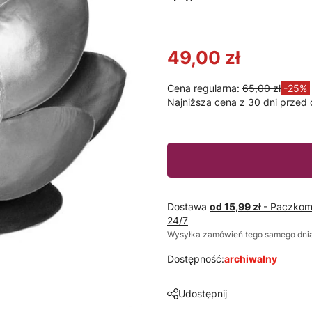
49,00 zł
Cena regularna:
65,00 zł
-25%
Najniższa cena z 30 dni przed 
Dostawa
od 15,99 zł
- Paczkom
24/7
Wysyłka zamówień tego samego dnia
Dostępność:
archiwalny
Udostępnij