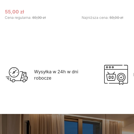
55,00 zł
Cena promocyjna
Cena regularna:
69,90 zł
Najniższa cena:
59,00 zł
Do koszyka
Wysyłka w 24h w dni
robocze