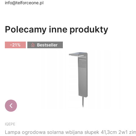
info@telforceone.pl
Polecamy inne produkty
-21%
Bestseller
IQEPE
Lampa ogrodowa solarna wbijana słupek 41,3cm 2w1 zimn