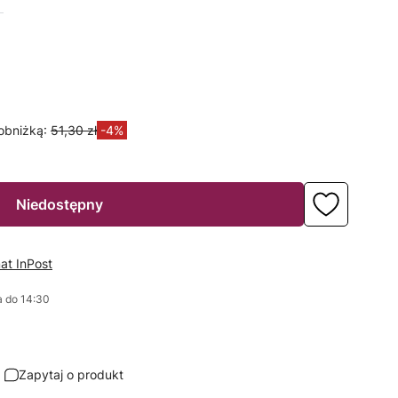
obniżką:
51,30 zł
-4%
Niedostępny
at InPost
 do 14:30
Zapytaj o produkt