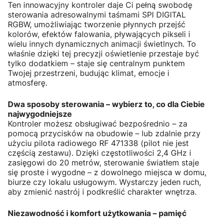
Ten innowacyjny kontroler daje Ci pełną swobodę
sterowania adresowalnymi taśmami SPI DIGITAL
RGBW, umożliwiając tworzenie płynnych przejść
kolorów, efektów falowania, pływających pikseli i
wielu innych dynamicznych animacji świetlnych. To
właśnie dzięki tej precyzji oświetlenie przestaje być
tylko dodatkiem – staje się centralnym punktem
Twojej przestrzeni, budując klimat, emocje i
atmosferę.
Dwa sposoby sterowania – wybierz to, co dla Ciebie
najwygodniejsze
Kontroler możesz obsługiwać bezpośrednio – za
pomocą przycisków na obudowie – lub zdalnie przy
użyciu pilota radiowego RF 471338 (pilot nie jest
częścią zestawu). Dzięki częstotliwości 2,4 GHz i
zasięgowi do 20 metrów, sterowanie światłem staje
się proste i wygodne – z dowolnego miejsca w domu,
biurze czy lokalu usługowym. Wystarczy jeden ruch,
aby zmienić nastrój i podkreślić charakter wnętrza.
Niezawodność i komfort użytkowania – pamięć