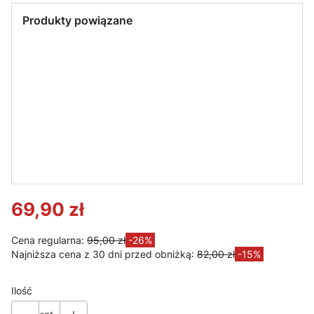
Produkty powiązane
LED LINE
LED LINE
Taśma LED
PRIME
Pilot RF do
COB 784D
Taśma LED
kontrolera
RGBW 24V
LEDline
VARIANTE
IP20 RGB +
PRIME COB
RGB/RGBW/R
biała ciepła
784 24V
GB+CCT
cyfrowa -
RGBW 21W/m
rolka 5
IP20 DIGITAL
metrów
SPI5m
69,90 zł
Cena regularna:
95,00 zł
-26%
Najniższa cena z 30 dni przed obniżką:
82,00 zł
-15%
Ilość