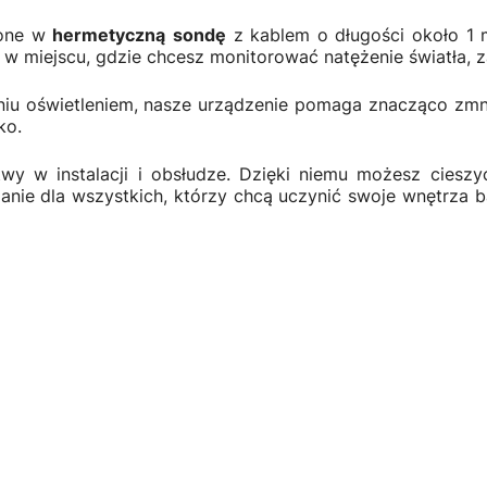
żone w
hermetyczną
sondę
z kablem o długości około 1 m
 miejscu, gdzie chcesz monitorować natężenie światła, za
iu oświetleniem, nasze urządzenie pomaga znacząco zmniej
ko.
atwy w instalacji i obsłudze. Dzięki niemu możesz cies
anie dla wszystkich, którzy chcą uczynić swoje wnętrza b