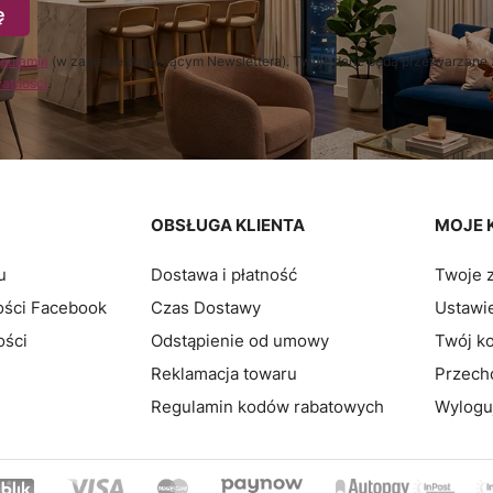
ę
gulamin
(w zakresie dotyczącym Newslettera). Twoje dane będą przetwarzane 
watności
.
pce
OBSŁUGA KLIENTA
MOJE 
u
Dostawa i płatność
Twoje 
ości Facebook
Czas Dostawy
Ustawie
ości
Odstąpienie od umowy
Twój k
Reklamacja towaru
Przech
Regulamin kodów rabatowych
Wylogu