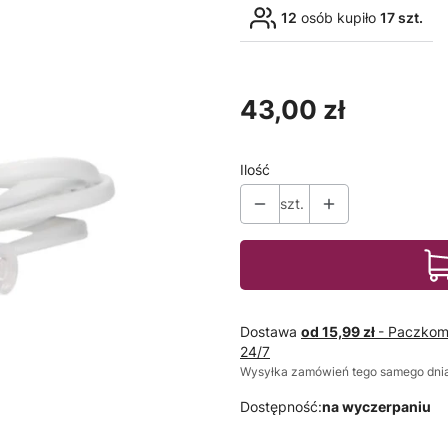
12
osób kupiło
17 szt.
Cena
43,00 zł
Ilość
szt.
Dostawa
od 15,99 zł
- Paczkom
24/7
Wysyłka zamówień tego samego dnia
Dostępność:
na wyczerpaniu