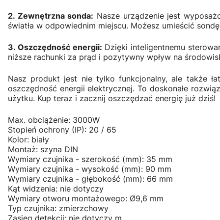
2. Zewnętrzna sonda:
Nasze urządzenie jest wyposa
światła w odpowiednim miejscu. Możesz umieścić sondę w
3. Oszczędność energii:
Dzięki inteligentnemu sterowan
niższe rachunki za prąd i pozytywny wpływ na środowis
Nasz produkt jest nie tylko funkcjonalny, ale także ł
oszczędność energii elektrycznej. To doskonałe rozwiąz
użytku. Kup teraz i zacznij oszczędzać energię już dziś!
Max. obciążenie: 3000W
Stopień ochrony (IP): 20 / 65
Kolor: biały
Montaż: szyna DIN
Wymiary czujnika - szerokość (mm): 35 mm
Wymiary czujnika - wysokość (mm): 90 mm
Wymiary czujnika - głębokość (mm): 66 mm
Kąt widzenia: nie dotyczy
Wymiary otworu montażowego: Ø9,6 mm
Typ czujnika: zmierzchowy
Zasięg detekcji: nie dotyczy m