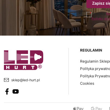
Zapisz si
Akceptuję
Re
Polityką pry
Linki w sto
REGULAMIN
Regulamin Sklep
Polityka prywatn
Polityka Prywatn
sklep@led-hurt.pl
Cookies