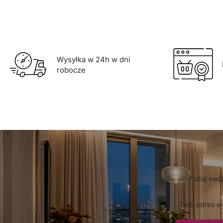
Wysyłka w 24h w dni
robocze
Podaj swój
Twój adres e-