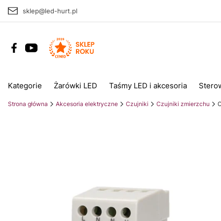
sklep@led-hurt.pl
Kategorie
Żarówki LED
Taśmy LED i akcesoria
Stero
Strona główna
Akcesoria elektryczne
Czujniki
Czujniki zmierzchu
C