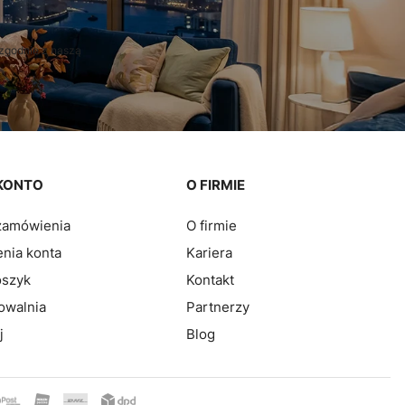
zgodnie z naszą
KONTO
O FIRMIE
zamówienia
O firmie
nia konta
Kariera
oszyk
Kontakt
owalnia
Partnerzy
j
Blog