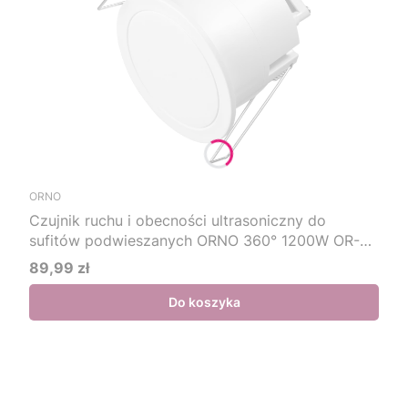
ORNO
Czujnik ruchu i obecności ultrasoniczny do
sufitów podwieszanych ORNO 360° 1200W OR-
CR-297/W
89,99 zł
Cena
Do koszyka