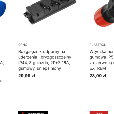
ORNO
PLASTROL
Rozgałęźnik odporny na
Wtyczka he
uderzenia i bryzgoszczelny
gumowa IP54
A,
IP44, 3 gniazda, 2P+Z 16A,
z czerwoną 
gumowy, uniepalniony
EXTREM
29,99 zł
23,00 zł
Cena
Cena
:
Do koszyka
Do k
Bestseller
-23%