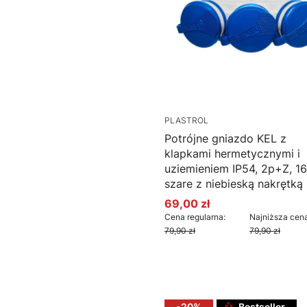
PLASTROL
Potrójne gniazdo KEL z
klapkami hermetycznymi i
uziemieniem IP54, 2p+Z, 16
szare z niebieską nakrętką
69,00 zł
Cena promocyjna
Cena regularna:
Najniższa cena
79,90 zł
79,90 zł
Do koszyka
-20%
Bestseller