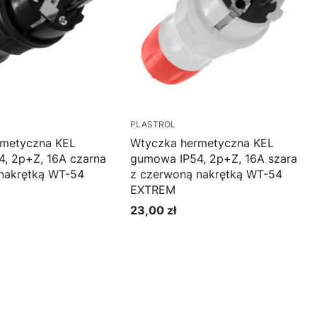
PLASTROL
rmetyczna KEL
Wtyczka hermetyczna KEL
, 2p+Z, 16A czarna
gumowa IP54, 2p+Z, 16A szara
nakrętką WT-54
z czerwoną nakrętką WT-54
EXTREM
23,00 zł
Cena
oszyka
Do koszyka