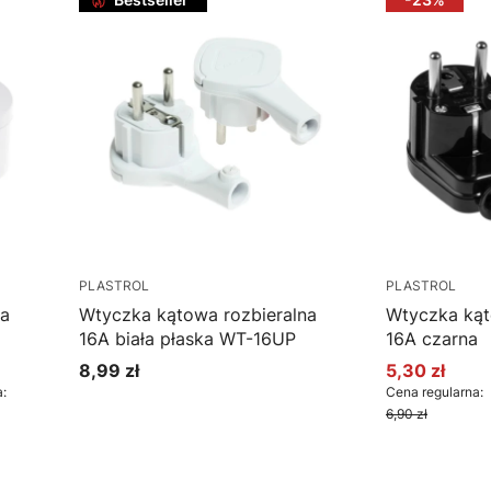
PLASTROL
PLASTROL
na
Wtyczka kątowa rozbieralna
Wtyczka kąt
16A biała płaska WT-16UP
16A czarna
8,99 zł
5,30 zł
Cena
Cena promo
:
Cena regularna:
6,90 zł
Do koszyka
Do k