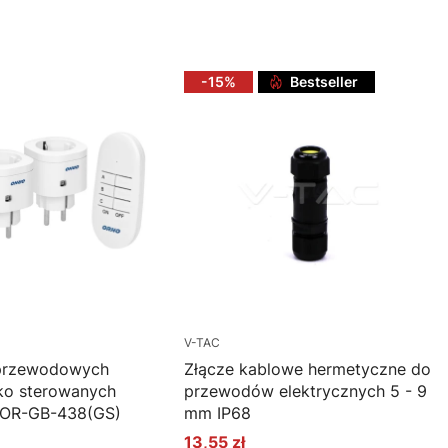
oszyka
Do koszyka
-15%
Bestseller
V-TAC
przewodowych
Złącze kablowe hermetyczne do
ko sterowanych
przewodów elektrycznych 5 - 9
 OR-GB-438(GS)
mm IP68
13,55 zł