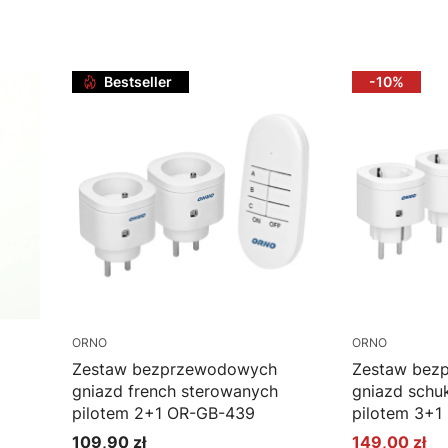
Do koszyka
Do k
Bestseller
-10%
ORNO
ORNO
Zestaw bezprzewodowych
Zestaw bez
gniazd french sterowanych
gniazd schu
pilotem 2+1 OR-GB-439
pilotem 3+1
109,90 zł
149,00 zł