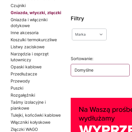
Czujniki
Gniazda, wtyczki, złączki
Filtry
Gniazda i włączniki
dotykowe
Inne akcesoria
Marka
Koszulki termokurczliwe
Listwy zaciskowe
Koniec filtrów
Narzędzia i osprzęt
Lista produktów
Sortowanie:
lutowniczy
Opaski kablowe
Domyślne
Przedłużacze
Przewody
Puszki
Rozgałęźniki
Taśmy izolacyjne i
piankowe
Tulejki, końcówki kablowe
Włączniki kołyskowe
Złączki WAGO