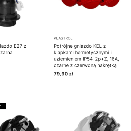
PLASTROL
iazdo E27 z
Potrójne gniazdo KEL z
czarna
klapkami hermetycznymi i
uziemieniem IP54, 2p+Z, 16A,
czarne z czerwoną nakrętką
79,90 zł
Cena
oszyka
Do koszyka
r