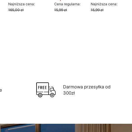
cyjna
Cena promocyjna
Najniższa cena:
Cena regularna:
Najniższa cena:
165,00 zł
15,99 zł
15,99 zł
oszyka
Do koszyka
Darmowa przesyłka od
e
300zł