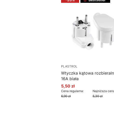
PLASTROL
Wtyczka kątowa rozbieral
16A biała
5,50 zł
Cena promocyjna
Cena regularna:
Najniższa cena
6,90 zł
5,30 zł
Do koszyka