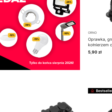
ORNO
Oprawka, gn
kołnierzem 
5,90 zł
Cena
Do k
Bestselle