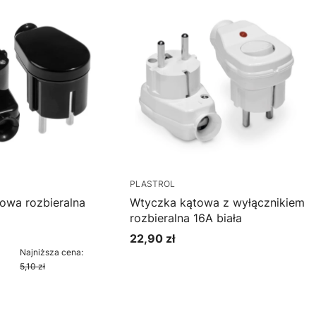
PLASTROL
owa rozbieralna
Wtyczka kątowa z wyłącznikiem
rozbieralna 16A biała
22,90 zł
cyjna
Cena
Najniższa cena:
5,10 zł
oszyka
Do koszyka