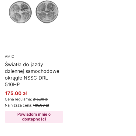
AMIO
Światła do jazdy
dziennej samochodowe
okrągłe NSSC DRL
510HP
175,00 zł
Cena promocyjna
Cena regularna:
215,90 zł
Najniższa cena:
185,00 zł
Powiadom mnie o
dostępności