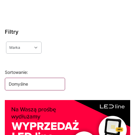
Filtry
Marka
Koniec filtrów
Lista produktów
Sortowanie:
Domyślne