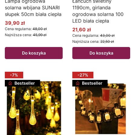
Lampa ogrodowa
Łańcuch świetlny
solarna wbijana SUNARI
1190cm, girlanda
słupek 50cm biała ciepła
ogrodowa solarna 100
LED biała ciepła
39,90 zł
Cena promocyjna
Cena regularna:
48,00 zł
21,60 zł
Cena promocyjna
Najniższa cena:
45,99 zł
Cena regularna:
43,00 zł
Najniższa cena:
22,50 zł
Do koszyka
Do koszyka
-7%
-27%
Bestseller
Bestseller