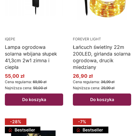
IQEPE
FOREVER LIGHT
Lampa ogrodowa
Łańcuch świetlny 22m
solarna wbijana słupek
200LED, girlanda solarna
41,3cm 2w1 zimna i
ogrodowa, drucik
ciepła
miedziany
55,00 zł
26,90 zł
Cena promocyjna
Cena promocyjna
Cena regularna:
69,90 zł
Cena regularna:
36,99 zł
Najniższa cena:
59,00 zł
Najniższa cena:
29,99 zł
Do koszyka
Do koszyka
-28%
-7%
Bestseller
Bestseller