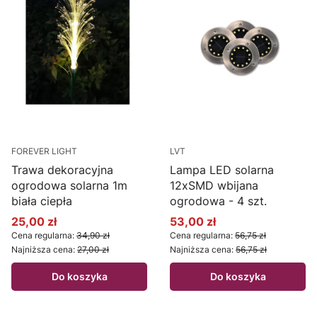
FOREVER LIGHT
LVT
Trawa dekoracyjna
Lampa LED solarna
ogrodowa solarna 1m
12xSMD wbijana
biała ciepła
ogrodowa - 4 szt.
25,00 zł
53,00 zł
Cena promocyjna
Cena promocyjna
Cena regularna:
34,90 zł
Cena regularna:
56,75 zł
Najniższa cena:
27,00 zł
Najniższa cena:
56,75 zł
Do koszyka
Do koszyka