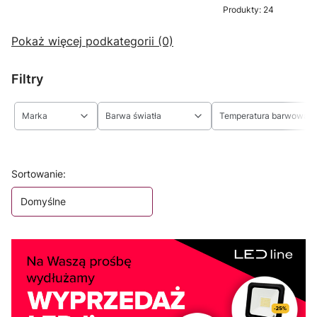
Produkty: 24
Pokaż więcej podkategorii (0)
Filtry
Marka
Barwa światła
Temperatura barwowa
Koniec filtrów
Lista produktów
Sortowanie:
Domyślne