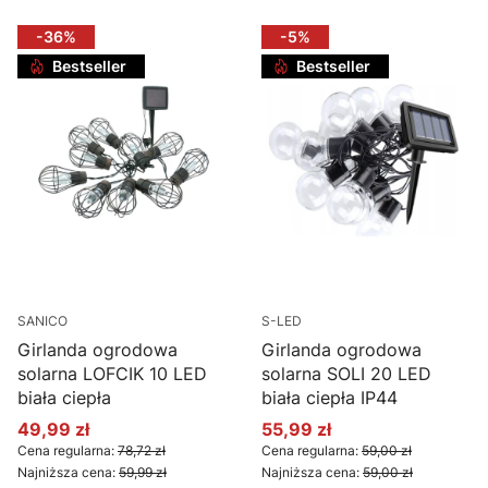
-36%
-5%
Bestseller
Bestseller
SANICO
S-LED
Girlanda ogrodowa
Girlanda ogrodowa
solarna LOFCIK 10 LED
solarna SOLI 20 LED
biała ciepła
biała ciepła IP44
49,99 zł
55,99 zł
Cena promocyjna
Cena promocyjna
Cena regularna:
78,72 zł
Cena regularna:
59,00 zł
Najniższa cena:
59,99 zł
Najniższa cena:
59,00 zł