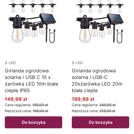
S-LED
S-LED
Girlanda ogrodowa
Girlanda ogrodowa
solarna i USB C 10 x
solarna i USB-C
żarówka LED 10m biała
20xżarówka LED 20m
ciepła IP65
biała ciepła
149,99 zł
199,99 zł
Cena promocyjna
Cena promocyjna
Cena regularna:
159,00 zł
Cena regularna:
249,00 zł
Najniższa cena:
159,00 zł
Najniższa cena:
215,00 zł
Do koszyka
Do koszyka