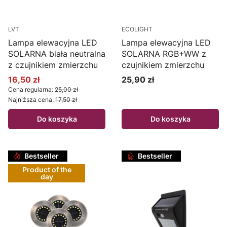
LVT
ECOLIGHT
Lampa elewacyjna LED
Lampa elewacyjna LED
SOLARNA biała neutralna
SOLARNA RGB+WW z
z czujnikiem zmierzchu
czujnikiem zmierzchu
16,50 zł
25,90 zł
Cena promocyjna
Cena
Cena regularna:
25,00 zł
Najniższa cena:
17,50 zł
Do koszyka
Do koszyka
Bestseller
Bestseller
Product of the
day