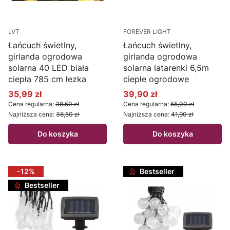
LVT
FOREVER LIGHT
Łańcuch świetlny,
Łańcuch świetlny,
girlanda ogrodowa
girlanda ogrodowa
solarna 40 LED biała
solarna latarenki 6,5m
ciepła 785 cm łezka
ciepłe ogrodowe
35,99 zł
39,90 zł
Cena promocyjna
Cena promocyjna
Cena regularna:
38,50 zł
Cena regularna:
55,00 zł
Najniższa cena:
38,50 zł
Najniższa cena:
41,90 zł
Do koszyka
Do koszyka
-12%
Bestseller
Bestseller