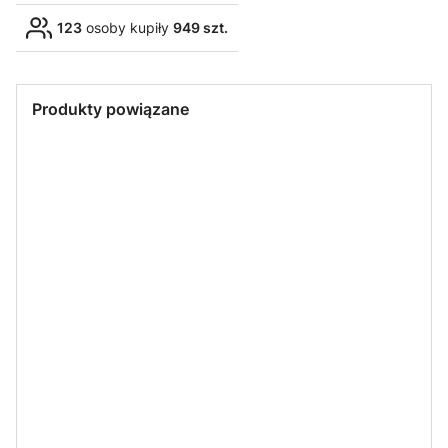
123
osoby kupiły
949 szt.
Produkty powiązane
LED LINE
LED LINE LITE
LED LINE LITE
LED LINE
Gniazdo
Żarówka LED
Żarówka LED
Żarówka LED
ceramiczne
LEDLINE LITE
LEDline LITE
LEDline GU10
GU10 230V -
GU10 5W 50°
GU10 5W 50°
5W 50° biała
przewody
biała ciepła
biała zimna
dzienna
14cm
230V
230V
230V
ORNO
ORNO
ORNO
Oprawa
Oprawa
Oprawa
sufitowa
sufitowa
sufitowa
MR16/GU10
MR16/GU10
MR16/GU10