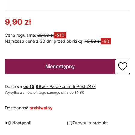
kwadrat biała
okrągła
kwadrat
stała
czarna stała
czarna stała
9,90 zł
Cena regularna:
20,00 zł
-51%
Najniższa cena z 30 dni przed obniżką:
10,50 zł
-6%
Niedostępny
Dostawa
od 15,99 zł
- Paczkomat InPost 24/7
Wysyłka zamówień tego samego dnia do 14:30
Dostępność:
archiwalny
Udostępnij
Zapytaj o produkt