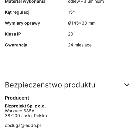
Materiał wykonania
odlew - aluminium
Kąt regulacji
15°
Wymiary oprawy
Ø145x30 mm
Klasa IP
20
Gwarancja
24 miesiące
Bezpieczeństwo produktu
Producent
Bizprojekt Sp. z o.o.
Warzyce 538A
38-200 Jasło, Polska
obsluga@leddo.pl