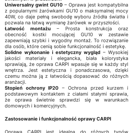
Uniwersalny gwint GU10
– Oprawa jest kompatybilna
z popularnymi żarówkami GU10 o maksymalnej mocy
40W, co daje pełną swobodę wyboru źródła światła i
pozwala na łatwą wymianę żarówek w przyszłości.
Łatwość montażu
– Prosta konstrukcja oraz
obecność kostki mocującej GU10 w zestawie
zapewniają szybki i wygodny montaż. To rozwiązanie
dla osób, które cenią sobie funkcjonalność i estetykę.
Solidne wykonanie i estetyczny wygląd
– Wysokiej
jakości materiały i elegancka, biała kolorystyka
sprawiają, że oprawa CARPI wpasuje się w każdy styl
wnętrza. Jest estetyczna i ponadczasowa, dzięki
czemu można ją z łatwością dopasować do różnych
aranżacji.
Stopień ochrony IP20
– Ochrona przed kurzem i
podstawowym kontaktem z ciałami stałymi sprawia,
że oprawa świetnie sprawdzi się w warunkach
domowych i komercyjnych.
Zastosowanie i funkcjonalność oprawy CARPI
Oprawa CARPI jest idealna do różnych typów