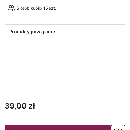
5
osób kupiło
15 szt.
Produkty powiązane
LED LINE
Gniazdo
ceramiczne
GU10 230V -
przewody
14cm
Cena
39,00 zł