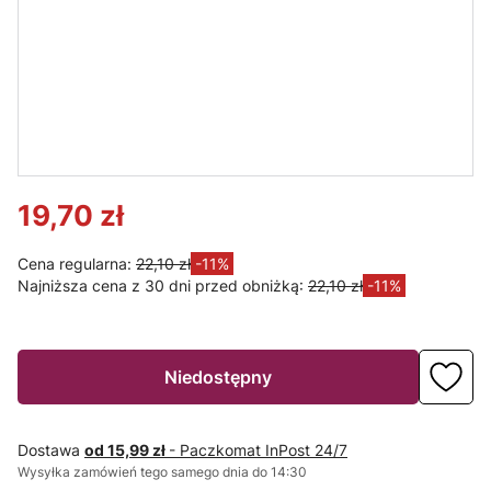
LED LINE
LED LINE
Oprawa
Lampa LED
wodoodporn
LEDline
a, okrągła,
50mm 5W
stała, odlew,
230V płaska
aluminium -
biała zimna
chrom
19,70 zł
Cena regularna:
22,10 zł
-11%
Najniższa cena z 30 dni przed obniżką:
22,10 zł
-11%
Niedostępny
Dostawa
od 15,99 zł
- Paczkomat InPost 24/7
Wysyłka zamówień tego samego dnia do 14:30