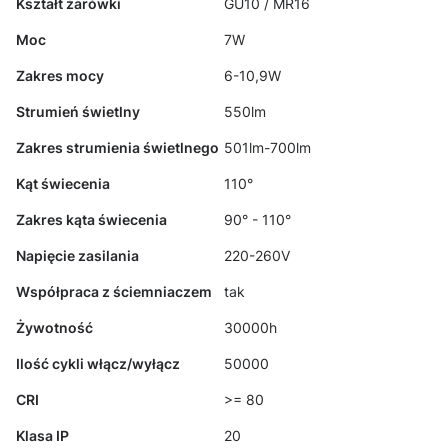
Kształt żarówki
GU10 / MR16
Moc
7W
Zakres mocy
6-10,9W
Strumień świetlny
550lm
Zakres strumienia świetlnego
501lm-700lm
Kąt świecenia
110°
Zakres kąta świecenia
90° - 110°
Napięcie zasilania
220-260V
Współpraca z ściemniaczem
tak
Żywotność
30000h
Ilość cykli włącz/wyłącz
50000
CRI
>= 80
Klasa IP
20