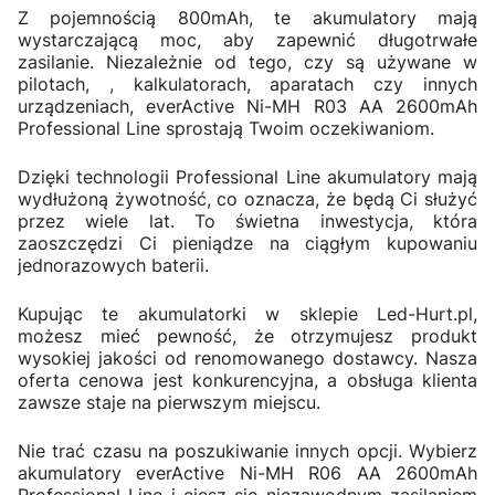
Z pojemnością 800mAh, te akumulatory mają
wystarczającą moc, aby zapewnić długotrwałe
zasilanie. Niezależnie od tego, czy są używane w
pilotach, , kalkulatorach, aparatach czy innych
urządzeniach, everActive Ni-MH R03 AA 2600mAh
Professional Line sprostają Twoim oczekiwaniom.
Dzięki technologii Professional Line akumulatory mają
wydłużoną żywotność, co oznacza, że będą Ci służyć
przez wiele lat. To świetna inwestycja, która
zaoszczędzi Ci pieniądze na ciągłym kupowaniu
jednorazowych baterii.
Kupując te akumulatorki w sklepie Led-Hurt.pl,
możesz mieć pewność, że otrzymujesz produkt
wysokiej jakości od renomowanego dostawcy. Nasza
oferta cenowa jest konkurencyjna, a obsługa klienta
zawsze staje na pierwszym miejscu.
Nie trać czasu na poszukiwanie innych opcji. Wybierz
akumulatory everActive Ni-MH R06 AA 2600mAh
Professional Line i ciesz się niezawodnym zasilaniem